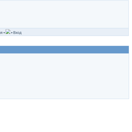
ия
•
•
Вход