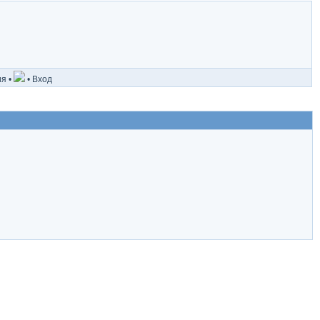
ия
•
•
Вход