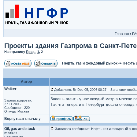
Главная
•
FA
Проекты здания Газпрома в Санкт-Пете
На страницу
Пред.
1
,
2
Нефть, газ и фондовый рынок
->
Нефть 
Автор
Walker
Добавлено: Вт Dec 05, 2006 00:27
Заголовок сообщ
Знаешь агент - у нас каждый метр в москве п
Зарегистрирован:
27.11.2005
Так что теперь и в Петербург дошла очередь
Сообщения: 220
Откуда: Москва
Вернуться к началу
Oil, gas and stock
Заголовок сообщения: Нефть, газ и фондовый рыно
market