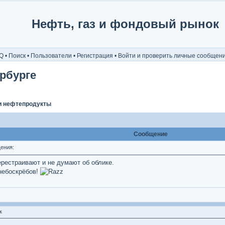
Нефть, газ и фондовый рынок
Q
•
Поиск
•
Пользователи
•
Регистрация
•
Войти и проверить личные сообщен
рбурге
и нефтепродукты
Сообщение
ения:
ерестраивают и не думают об облике.
 небоскрёбов!
к