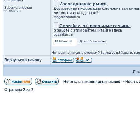
Специалист
Исследование рынка.
Зарегистрирован:
Достоверная информация сэкономит вам милли
31.05.2008
лет опыта исследований!
megaresearch.ru
Goszakaz. ru: реальные отзывы
о работе с этим сайтом читайте здесь.
goszakaz.ru
B2BContext
Дать объявление
Не нравится видеть рекламу? Выход есть!
Зарегистри
Вернуться к началу
Пок
Нефть, газ и фондовый рынок
->
Нефть 
Страница
2
из
2