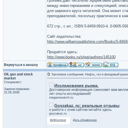
Грэхема дает читателю эффективно работающ
между инвестированием и спекуляцией; описа
для широкого круга читателей. Она может ст
преподавателей, поскольку практически в к
672 стр., с ил.; ISBN 5-8459-0910-4, 0-0605-5
Сайт издательства:
http://www.williamspublishing.com/Books/5-8459
Продаётся здесь:
http://www.books.ru/shop/authors/145100
Вернуться к началу
Oil, gas and stock
Заголовок сообщения: Нефть, газ и фондовый рыно
market
Специалист
Исследование рынка.
Зарегистрирован:
Достоверная информация сэкономит вам милли
31.05.2008
лет опыта исследований!
megaresearch.ru
Goszakaz. ru: реальные отзывы
о работе с этим сайтом читайте здесь.
goszakaz.ru
B2BContext
Дать объявление