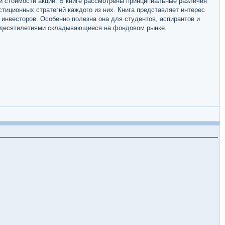
 стоимости акций. В книге рассмотрены принципиальные различия
тиционных стратегий каждого из них. Книга представляет интерес
инвесторов. Особенно полезна она для студентов, аспирантов и
и, десятилетиями складывающиеся на фондовом рынке.