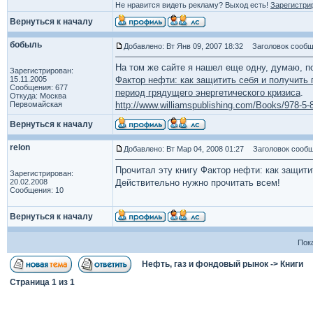
Не нравится видеть рекламу? Выход есть!
Зарегистри
Вернуться к началу
бобыль
Добавлено: Вт Янв 09, 2007 18:32
Заголовок сообщ
На том же сайте я нашел еще одну, думаю, п
Зарегистрирован:
15.11.2005
Фактор нефти: как защитить себя и получить
Сообщения: 677
период грядущего энергетического кризиса
.
Откуда: Москва
Первомайская
http://www.williamspublishing.com/Books/978-5-
Вернуться к началу
relon
Добавлено: Вт Мар 04, 2008 01:27
Заголовок сообщ
Прочитал эту книгу Фактор нефти: как защити
Зарегистрирован:
20.02.2008
Действительно нужно прочитать всем!
Сообщения: 10
Вернуться к началу
Пок
Нефть, газ и фондовый рынок
->
Книги
Страница
1
из
1