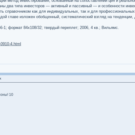
ий метод инвестирования, основанный на сопоставлении цен и реальной
ны два типа инвесторов — активный и пассивный — и особенности инвес
ать справочником как для индивидуальных, так и для профессиональных 
аждой главе изложен обобщенный, систематический взгляд на тенденци
566-1; формат 84x108/32; твердый переплет; 2006, 4 кв.; Вильямс.
-0910-4.html
к
оны! 10