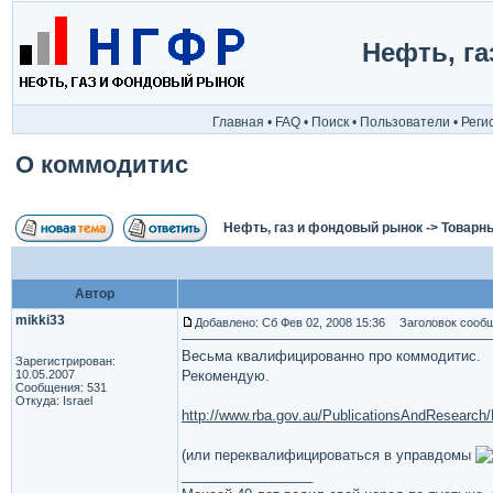
Нефть, г
Главная
•
FAQ
•
Поиск
•
Пользователи
•
Реги
О коммодитис
Нефть, газ и фондовый рынок
->
Товарн
Автор
mikki33
Добавлено: Сб Фев 02, 2008 15:36
Заголовок сообщ
Весьма квалифицированно про коммодитис.
Зарегистрирован:
10.05.2007
Рекомендую.
Сообщения: 531
Откуда: Israel
http://www.rba.gov.au/PublicationsAndResearch/
(или переквалифицироваться в управдомы
_________________