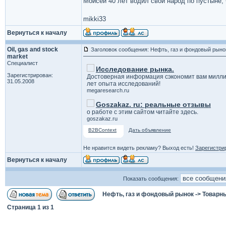
Моисей 40 лет водил свой народ по пустыне, ч
mikki33
Вернуться к началу
Oil, gas and stock
Заголовок сообщения: Нефть, газ и фондовый рыно
market
Специалист
Исследование рынка.
Зарегистрирован:
Достоверная информация сэкономит вам милли
31.05.2008
лет опыта исследований!
megaresearch.ru
Goszakaz. ru: реальные отзывы
о работе с этим сайтом читайте здесь.
goszakaz.ru
B2BContext
Дать объявление
Не нравится видеть рекламу? Выход есть!
Зарегистри
Вернуться к началу
Показать сообщения:
Нефть, газ и фондовый рынок
->
Товарн
Страница
1
из
1