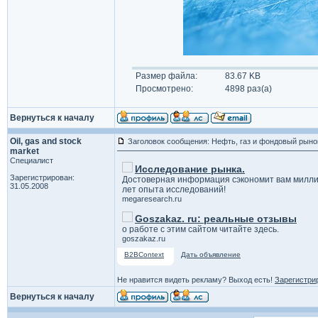
Размер файла:
83.67 KB
Просмотрено:
4898 раз(а)
Вернуться к началу
Oil, gas and stock
Заголовок сообщения: Нефть, газ и фондовый рыно
market
Специалист
Исследование рынка.
Зарегистрирован:
Достоверная информация сэкономит вам милли
31.05.2008
лет опыта исследований!
megaresearch.ru
Goszakaz. ru: реальные отзывы
о работе с этим сайтом читайте здесь.
goszakaz.ru
B2BContext
Дать объявление
Не нравится видеть рекламу? Выход есть!
Зарегистри
Вернуться к началу