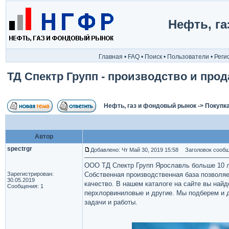
Нефть, г
Главная
•
FAQ
•
Поиск
•
Пользователи
•
Реги
ТД Спектр Групп - производство и пр
Нефть, газ и фондовый рынок
->
Покупка
Автор
spectrgr
Добавлено: Чт Май 30, 2019 15:58
Заголовок сообще
ООО ТД Спектр Групп Ярославль больше 10 л
Зарегистрирован:
Собственная производственная база позвол
30.05.2019
качество. В нашем каталоге на сайте вы най
Сообщения: 1
перхлорвиниловые и другие. Мы подберем и 
задачи и работы.