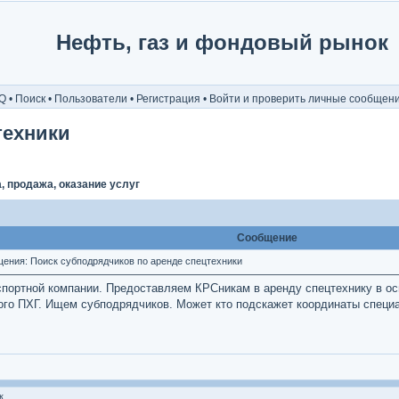
Нефть, газ и фондовый рынок
Q
•
Поиск
•
Пользователи
•
Регистрация
•
Войти и проверить личные сообщен
техники
, продажа, оказание услуг
Сообщение
ния: Поиск субподрядчиков по аренде спецтехники
спортной компании. Предоставляем КРСникам в аренду спецтехнику в ос
ого ПХГ. Ищем субподрядчиков. Может кто подскажет координаты специ
к