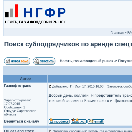
Главная
•
FA
Поиск субподрядчиков по аренде спец
Нефть, газ и фондовый рынок
->
Покупка
Автор
Газнефтетранс
Добавлено: Пт Июл 17, 2015 16:08
Заголовок сообще
Добрый день, коллеги! Я представитель тран
Зарегистрирован:
техникой скважины Касимовского и Щелковск
17.07.2015
Сообщения: 1
Откуда: Саратовская
область
Вернуться к началу
Oil, gas and stock
Заголовок сообщения: Нефть, газ и фондовый рыно