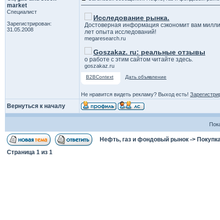
market
Специалист
Исследование рынка.
Зарегистрирован:
Достоверная информация сэкономит вам милли
31.05.2008
лет опыта исследований!
megaresearch.ru
Goszakaz. ru: реальные отзывы
о работе с этим сайтом читайте здесь.
goszakaz.ru
B2BContext
Дать объявление
Не нравится видеть рекламу? Выход есть!
Зарегистри
Вернуться к началу
Пок
Нефть, газ и фондовый рынок
->
Покупка
Страница
1
из
1