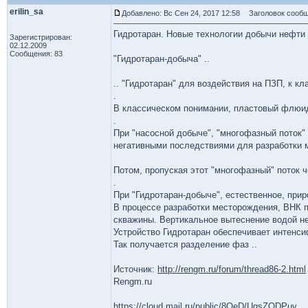
erilin_sa
Добавлено: Вс Сен 24, 2017 12:58
Заголовок сообщ
Гидротаран. Новые технологии добычи нефти и
Зарегистрирован:
02.12.2009
Сообщения: 83
"Гидротаран-добыча" ..
.. "Гидротаран" для воздействия на ПЗП, к к
.
В классическом понимании, пластовый флюид в
.
При "насосной добыче", "многофазный поток"
негативными последствиями для разработки м
Потом, пропуская этот "многофазный" поток 
.
При "Гидротаран-добыче", естественное, прир
В процессе разработки месторождения, ВНК п
скважины. Вертикальное вытеснение водой нефти
Устройство Гидротаран обеспечивает интенс
Так получается разделение фаз ..
Источник:
http://rengm.ru/forum/thread86-2.html
Rengm.ru
https://cloud.mail.ru/public/8QeD/UqsZQDPuv