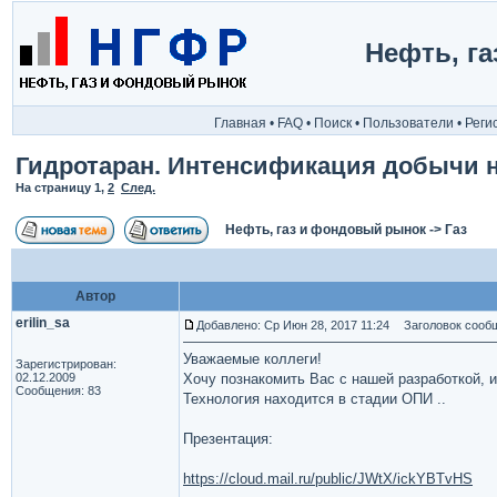
Нефть, г
Главная
•
FAQ
•
Поиск
•
Пользователи
•
Реги
Гидротаран. Интенсификация добычи н
На страницу
1
,
2
След.
Нефть, газ и фондовый рынок
->
Газ
Автор
erilin_sa
Добавлено: Ср Июн 28, 2017 11:24
Заголовок сообще
Уважаемые коллеги!
Зарегистрирован:
02.12.2009
Хочу познакомить Вас с нашей разработкой, 
Сообщения: 83
Технология находится в стадии ОПИ ..
Презентация:
https://cloud.mail.ru/public/JWtX/ickYBTvHS