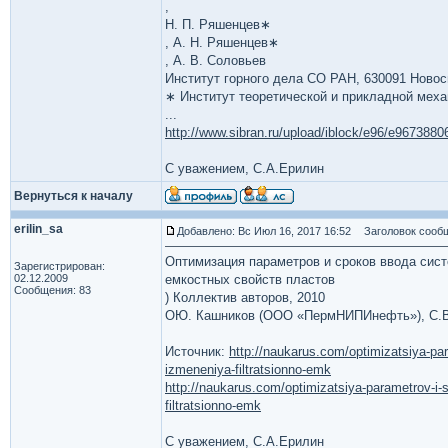
,
Н. П. Ряшенцев∗
, А. Н. Ряшенцев∗
, А. В. Соловьев
Институт горного дела СО РАН, 630091 Новос
∗ Институт теоретической и прикладной мех
...
http://www.sibran.ru/upload/iblock/e96/e96738
С уважением, С.А.Ерилин
Вернуться к началу
erilin_sa
Добавлено: Вс Июл 16, 2017 16:52
Заголовок сообщ
Оптимизация параметров и сроков ввода сис
Зарегистрирован:
02.12.2009
емкостных свойств пластов
Сообщения: 83
) Коллектив авторов, 2010
ОЮ. Кашников (ООО «ПермНИПИнефть»), С.В. 
Источник:
http://naukarus.com/optimizatsiya-p
izmeneniya-filtratsionno-emk
http://naukarus.com/optimizatsiya-parametrov-i
filtratsionno-emk
С уважением, С.А.Ерилин