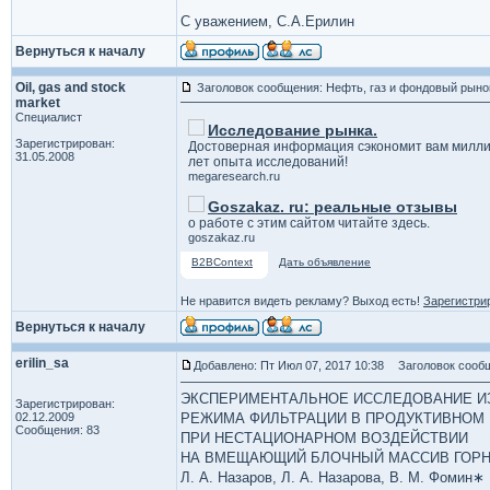
С уважением, С.А.Ерилин
Вернуться к началу
Oil, gas and stock
Заголовок сообщения: Нефть, газ и фондовый рыно
market
Специалист
Исследование рынка.
Зарегистрирован:
Достоверная информация сэкономит вам милли
31.05.2008
лет опыта исследований!
megaresearch.ru
Goszakaz. ru: реальные отзывы
о работе с этим сайтом читайте здесь.
goszakaz.ru
B2BContext
Дать объявление
Не нравится видеть рекламу? Выход есть!
Зарегистри
Вернуться к началу
erilin_sa
Добавлено: Пт Июл 07, 2017 10:38
Заголовок сообщ
ЭКСПЕРИМЕНТАЛЬНОЕ ИССЛЕДОВАНИЕ И
Зарегистрирован:
02.12.2009
РЕЖИМА ФИЛЬТРАЦИИ В ПРОДУКТИВНОМ
Сообщения: 83
ПРИ НЕСТАЦИОНАРНОМ ВОЗДЕЙСТВИИ
НА ВМЕЩАЮЩИЙ БЛОЧНЫЙ МАССИВ ГОР
Л. А. Назаров, Л. А. Назарова, В. М. Фомин∗