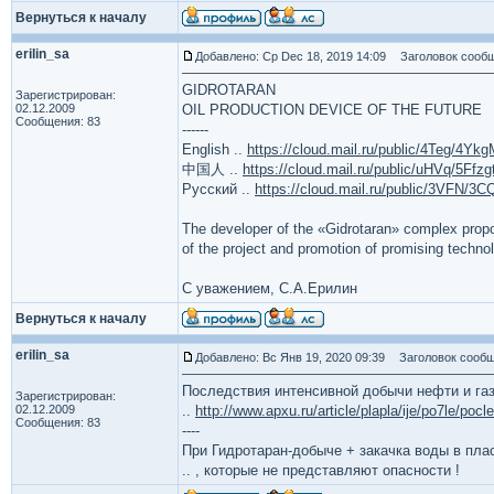
Вернуться к началу
erilin_sa
Добавлено: Ср Dec 18, 2019 14:09
Заголовок сообщ
GIDROTARAN
Зарегистрирован:
02.12.2009
OIL PRODUCTION DEVICE OF THE FUTURE
Сообщения: 83
------
English ..
https://cloud.mail.ru/public/4Teg/4Yk
中国人 ..
https://cloud.mail.ru/public/uHVq/5Ffz
Русский ..
https://cloud.mail.ru/public/3VFN/3
The developer of the «Gidrotaran» complex propos
of the project and promotion of promising techno
С уважением, С.А.Ерилин
Вернуться к началу
erilin_sa
Добавлено: Вс Янв 19, 2020 09:39
Заголовок сообщ
Последствия интенсивной добычи нефти и га
Зарегистрирован:
02.12.2009
..
http://www.apxu.ru/article/plapla/ije/po7le/poc
Сообщения: 83
----
При Гидротаран-добыче + закачка воды в пла
.. , которые не представляют опасности !