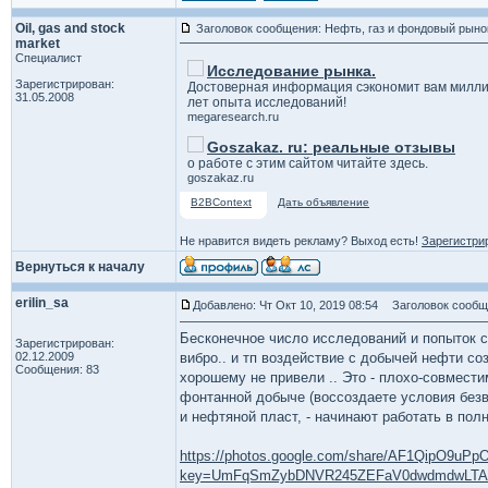
Oil, gas and stock
Заголовок сообщения: Нефть, газ и фондовый рыно
market
Специалист
Исследование рынка.
Зарегистрирован:
Достоверная информация сэкономит вам милли
31.05.2008
лет опыта исследований!
megaresearch.ru
Goszakaz. ru: реальные отзывы
о работе с этим сайтом читайте здесь.
goszakaz.ru
B2BContext
Дать объявление
Не нравится видеть рекламу? Выход есть!
Зарегистри
Вернуться к началу
erilin_sa
Добавлено: Чт Окт 10, 2019 08:54
Заголовок сообщ
Бесконечное число исследований и попыток с
Зарегистрирован:
02.12.2009
вибро.. и тп воздействие с добычей нефти с
Сообщения: 83
хорошему не привели .. Это - плохо-совмести
фонтанной добыче (воссоздаете условия без
и нефтяной пласт, - начинают работать в полн
https://photos.google.com/share/AF1QipO9
key=UmFqSmZybDNVR245ZEFaV0dwdmdwLT