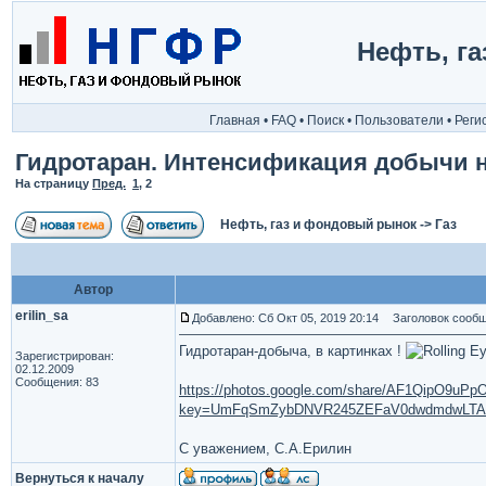
Нефть, г
Главная
•
FAQ
•
Поиск
•
Пользователи
•
Реги
Гидротаран. Интенсификация добычи н
На страницу
Пред.
1
,
2
Нефть, газ и фондовый рынок
->
Газ
Автор
erilin_sa
Добавлено: Сб Окт 05, 2019 20:14
Заголовок сообщ
Гидротаран-добыча, в картинках !
Зарегистрирован:
02.12.2009
Сообщения: 83
https://photos.google.com/share/AF1QipO9
key=UmFqSmZybDNVR245ZEFaV0dwdmdwLT
С уважением, С.А.Ерилин
Вернуться к началу