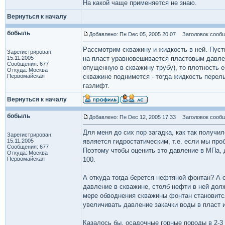
На какой чаще применяется не знаю.
Вернуться к началу
бобыль
Добавлено: Пн Dec 05, 2005 20:07
Заголовок сообщ
Рассмотрим скважину и жидкость в ней. Пуст
Зарегистрирован:
15.11.2005
на пласт уравновешивается пластовым давлен
Сообщения: 677
опущенную в скважину трубу), то плотность 
Откуда: Москва
Первомайская
скважине поднимется - тогда жидкость перель
газлифт.
Вернуться к началу
бобыль
Добавлено: Пн Dec 12, 2005 17:33
Заголовок сообщ
Для меня до сих пор загадка, как так получ
Зарегистрирован:
15.11.2005
является гидростатическим, т.е. если мы про
Сообщения: 677
Поэтому чтобы оценить это давление в МПа, 
Откуда: Москва
Первомайская
100.
А откуда тогда берется нефтяной фонтан? А 
давление в скважине, столб нефти в ней дол
мере обводнения скважины фонтан становится
увеличивать давление закачки воды в пласт 
Казалось бы, осадочные горные породы в 2-3