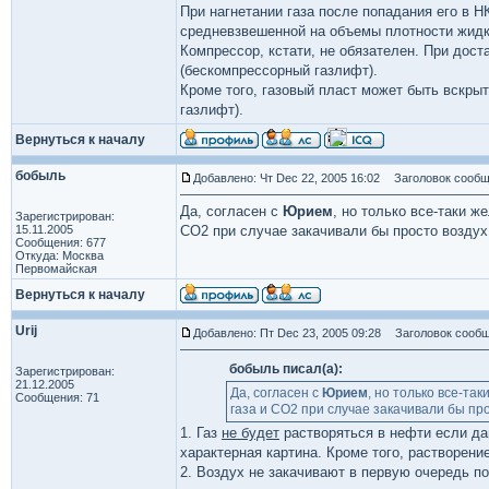
При нагнетании газа после попадания его в Н
средневзвешенной на объемы плотности жидко
Компрессор, кстати, не обязателен. При дос
(бескомпрессорный газлифт).
Кроме того, газовый пласт может быть вскры
газлифт).
Вернуться к началу
бобыль
Добавлено: Чт Dec 22, 2005 16:02
Заголовок сообщ
Да, согласен с
Юрием
, но только все-таки ж
Зарегистрирован:
15.11.2005
СО2 при случае закачивали бы просто воздух,
Сообщения: 677
Откуда: Москва
Первомайская
Вернуться к началу
Urij
Добавлено: Пт Dec 23, 2005 09:28
Заголовок сообщ
бобыль писал(а):
Зарегистрирован:
21.12.2005
Да, согласен с
Юрием
, но только все-та
Сообщения: 71
газа и СО2 при случае закачивали бы прос
1. Газ
не будет
растворяться в нефти если да
характерная картина. Кроме того, растворение 
2. Воздух не закачивают в первую очередь п