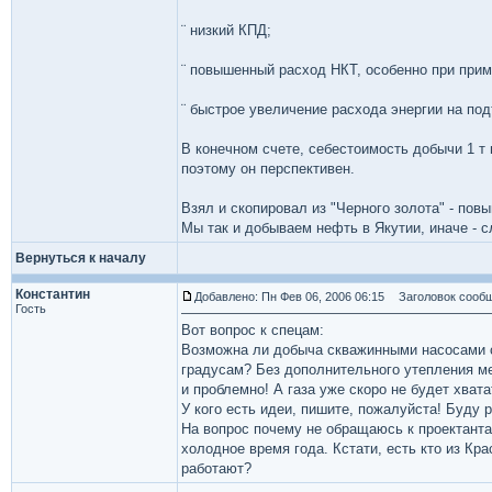
¨ низкий КПД;
¨ повышенный расход НКТ, особенно при при
¨ быстрое увеличение расхода энергии на по
В конечном счете, себестоимость добычи 1 т
поэтому он перспективен.
Взял и скопировал из "Черного золота" - пов
Мы так и добываем нефть в Якутии, иначе -
Вернуться к началу
Константин
Добавлено: Пн Фев 06, 2006 06:15
Заголовок сообщ
Гость
Вот вопрос к спецам:
Возможна ли добыча скважинными насосами с
градусам? Без дополнительного утепления ме
и проблемно! А газа уже скоро не будет хвата
У кого есть идеи, пишите, пожалуйста! Буду р
На вопрос почему не обращаюсь к проектанта
холодное время года. Кстати, есть кто из Кр
работают?