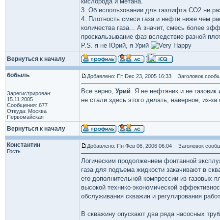
кислорода и метана.
3. Об использовании для газлифта CO2 ни раз
4. Плотность смеси газа и нефти ниже чем р
количества газа... А значит, смесь более э
проскальзывание фаз вследствие разной плот
P.S. я не Юрий, я Урий
Вернуться к началу
бобыль
Добавлено: Пт Dec 23, 2005 16:33
Заголовок сообщ
Все верно,
Урий
. Я не нефтяник и не газовик
Зарегистрирован:
15.11.2005
не стали здесь этого делать, наверное, из-за
Сообщения: 677
Откуда: Москва
Первомайская
Вернуться к началу
Константин
Добавлено: Пн Фев 06, 2006 06:04
Заголовок сообщ
Гость
Логическим продолжением фонтанной эксплуа
газа для подъема жидкости закачивают в скв
его дополнительной компрессии из газовых п
высокой технико-экономической эффективнос
обслуживания скважин и регулирования рабо
В скважину опускают два ряда насосных труб