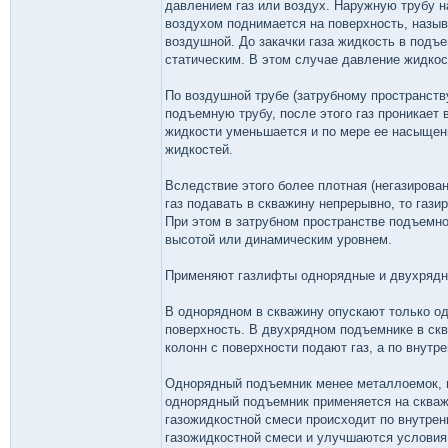
давлением газ или воздух. Наружную трубу н
воздухом поднимается на поверхность, назы
воздушной. До закачки газа жидкость в подъ
статическим. В этом случае давление жидкос
По воздушной трубе (затрубному пространств
подъемную трубу, после этого газ проникает
жидкости уменьшается и по мере ее насыщени
жидкостей.
Вследствие этого более плотная (негазирова
газ подавать в скважину непрерывно, то гази
При этом в затрубном пространстве подъемн
высотой или динамическим уровнем.
Применяют газлифты однорядные и двухрядн
В однорядном в скважину опускают только од
поверхность. В двухрядном подъемнике в скв
колонн с поверхности подают газ, а по внутр
Однорядный подъемник менее металлоемок, н
однорядный подъемник применяется на скваж
газожидкостной смеси происходит по внутрен
газожидкостной смеси и улучшаются условия