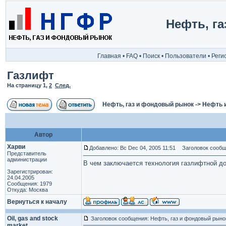
Нефть, г
Главная
•
FAQ
•
Поиск
•
Пользователи
•
Реги
Газлифт
На страницу
1
,
2
След.
Нефть, газ и фондовый рынок
->
Нефть 
Автор
Харви
Добавлено: Вс Dec 04, 2005 11:51
Заголовок сообщ
Представитель
администрации
В чем заключается технология газлифтной д
Зарегистрирован:
24.04.2005
Сообщения: 1979
Откуда: Москва
Вернуться к началу
Oil, gas and stock
Заголовок сообщения: Нефть, газ и фондовый рыно
market