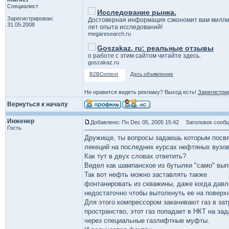
Специалист
Исследование рынка.
Зарегистрирован:
Достоверная информация сэкономит вам милли
31.05.2008
лет опыта исследований!
megaresearch.ru
Goszakaz. ru: реальные отзывы
о работе с этим сайтом читайте здесь.
goszakaz.ru
B2BContext
Дать объявление
Не нравится видеть рекламу? Выход есть!
Зарегистри
Вернуться к началу
Инженер
Добавлено: Пн Dec 05, 2005 15:42
Заголовок сообщ
Гость
Дружище, ты вопросы задаешь которым посв
лекеций на последних курсах нефтяных вузов
Как тут в двух словах ответить?
Видел как шампанское из бутылки "само" вы
Так вот нефть можно заставлять также
фонтанировать из скважины, даже когда давл
недостаточно чтобы вытолкнуть ее на поверх
Для этого компрессором закачивают газ в за
пространство, этот газ попадает в НКТ на за
через специальные газлифтные муфты.