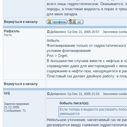
всего лишь гидростатическое. Оказывается, э
породы, а пластовая жидкость в порах и треш
для меня загадка.
Вернуться к началу
Рафаэль
Добавлено: Ср Dec 21, 2005 20:57
Заголовок сообщ
Гость
бобыль
Фонтанирование только от гидростатического
условие фонтанирования
Рпл > •g•h.
В большинстве случаев вместе с нефтью в пл
справедливо даже для месторождений с явн
содержание в нефти газа, находящегося в ра
Пластовый газ делает двойную работу: в плас
Вернуться к началу
Urij
Добавлено: Ср Dec 21, 2005 21:53
Заголовок сообщ
бобыль писал(а):
Зарегистрирован:
21.12.2005
Если теперь в жидкости растворить побо
Сообщения: 71
уменьшится
Небольшое уточнение: нагнетаемый газ не рас
дегазируется ввиду снижения гидростатическ