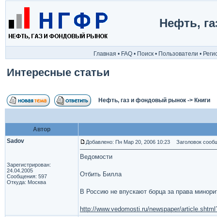
Нефть, г
Главная
•
FAQ
•
Поиск
•
Пользователи
•
Реги
Интересные статьи
Нефть, газ и фондовый рынок
->
Книги
Автор
Sadov
Добавлено: Пн Мар 20, 2006 10:23
Заголовок сообщ
Ведомости
Зарегистрирован:
24.04.2005
Отбить Билла
Сообщения: 597
Откуда: Москва
В Россию не впускают борца за права минори
http://www.vedomosti.ru/newspaper/article.shtm