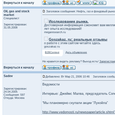
Вернуться к началу
Oil, gas and stock
Заголовок сообщения: Нефть, газ и фондовый рыно
market
Специалист
Исследование рынка.
Зарегистрирован:
Достоверная информация сэкономит вам милли
31.05.2008
лет опыта исследований!
megaresearch.ru
Goszakaz. ru: реальные отзывы
о работе с этим сайтом читайте здесь.
goszakaz.ru
B2BContext
Дать объявление
Не нравится видеть рекламу? Выход есть!
Зарегистри
Вернуться к началу
Sadov
Добавлено: Вт Мар 21, 2006 10:46
Заголовок сообщ
Ведомости
Зарегистрирован:
24.04.2005
Интервью: Джеймс Малва, председатель Cono
Сообщения: 597
Откуда: Москва
“Мы планомерно скупали акции “Лукойла”
http://www.vedomosti.ru/newspaper/article.shtm