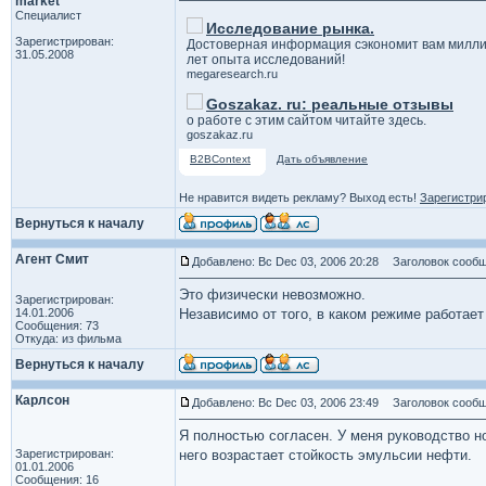
market
Специалист
Исследование рынка.
Зарегистрирован:
Достоверная информация сэкономит вам милли
31.05.2008
лет опыта исследований!
megaresearch.ru
Goszakaz. ru: реальные отзывы
о работе с этим сайтом читайте здесь.
goszakaz.ru
B2BContext
Дать объявление
Не нравится видеть рекламу? Выход есть!
Зарегистри
Вернуться к началу
Агент Смит
Добавлено: Вс Dec 03, 2006 20:28
Заголовок сообщ
Это физически невозможно.
Зарегистрирован:
14.01.2006
Независимо от того, в каком режиме работает
Сообщения: 73
Откуда: из фильма
Вернуться к началу
Карлсон
Добавлено: Вс Dec 03, 2006 23:49
Заголовок сообщ
Я полностью согласен. У меня руководство н
Зарегистрирован:
него возрастает стойкость эмульсии нефти.
01.01.2006
Сообщения: 16