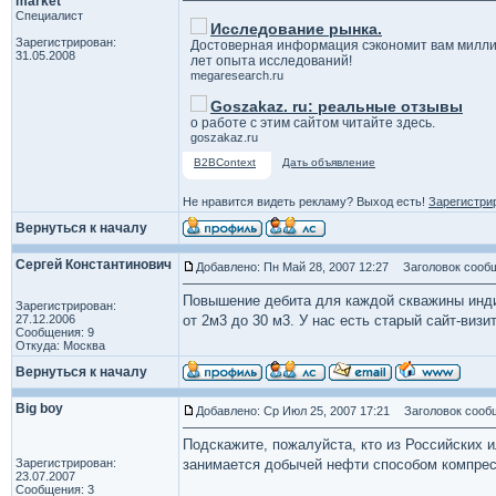
market
Специалист
Исследование рынка.
Зарегистрирован:
Достоверная информация сэкономит вам милли
31.05.2008
лет опыта исследований!
megaresearch.ru
Goszakaz. ru: реальные отзывы
о работе с этим сайтом читайте здесь.
goszakaz.ru
B2BContext
Дать объявление
Не нравится видеть рекламу? Выход есть!
Зарегистри
Вернуться к началу
Сергей Константинович
Добавлено: Пн Май 28, 2007 12:27
Заголовок сообщ
Повышение дебита для каждой скважины инд
Зарегистрирован:
27.12.2006
от 2м3 до 30 м3. У нас есть старый сайт-визи
Сообщения: 9
Откуда: Москва
Вернуться к началу
Big boy
Добавлено: Ср Июл 25, 2007 17:21
Заголовок сооб
Подскажите, пожалуйста, кто из Российских 
Зарегистрирован:
занимается добычей нефти способом компрес
23.07.2007
Сообщения: 3