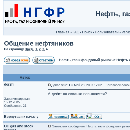
Нефть, г
Главная
•
FAQ
•
Поиск
•
Пользователи
•
Реги
Общение нефтяников
На страницу
Пред.
1
,
2
,
3
,
4
Нефть, газ и фондовый рынок
->
Нефть 
Автор
dorzhi
Добавлено: Пн Май 28, 2007 12:02
Заголовок сообщ
А дебит на сколько повышается?
Зарегистрирован:
15.12.2005
Сообщения: 21
Вернуться к началу
Oil, gas and stock
Заголовок сообщения: Нефть, газ и фондовый рыно