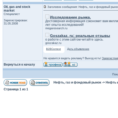
Oil, gas and stock
Заголовок сообщения: Нефть, газ и фондовый рыно
market
Специалист
Исследование рынка.
Зарегистрирован:
Достоверная информация сэкономит вам милли
31.05.2008
лет опыта исследований!
megaresearch.ru
Goszakaz. ru: реальные отзывы
о работе с этим сайтом читайте здесь.
goszakaz.ru
B2BContext
Дать объявление
Не нравится видеть рекламу? Выход есть!
Зарегистри
Вернуться к началу
Пок
Нефть, газ и фондовый рынок
->
Нефть 
Страница
1
из
1