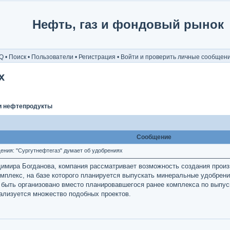
Нефть, газ и фондовый рынок
Q
•
Поиск
•
Пользователи
•
Регистрация
•
Войти и проверить личные сообщен
х
и нефтепродукты
Сообщение
ния: "Сургутнефтегаз" думает об удобрениях
имира Богданова, компания рассматривает возможность создания произ
омплекс, на базе которого планируется выпускать минеральные удобрени
быть организовано вместо планировавшегося ранее комплекса по выпус
еализуется множество подобных проектов.