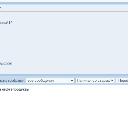
к
оны! 10
руйтесь!
азать сообщения:
и нефтепродукты