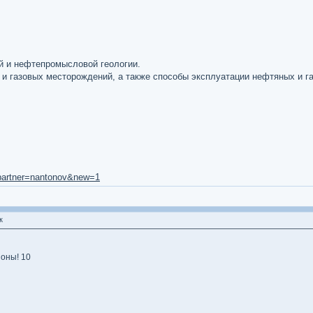
й и нефтепромысловой геологии.
и газовых месторождений, а также способы эксплуатации нефтяных и га
0&partner=nantonov&new=1
к
оны! 10