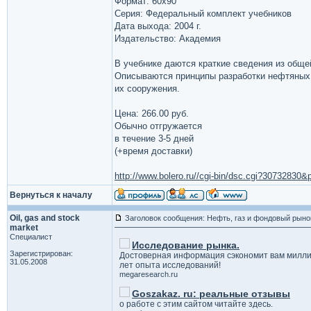
Формат: 60х90
Серия: Федеральный комплект учебников
Дата выхода: 2004 г.
Издательство: Академия
В учебнике даются краткие сведения из обще
Описываются принципы разработки нефтяных 
их сооружения.
Цена: 266.00 руб.
Обычно отгружается
в течение 3-5 дней
(+время доставки)
http://www.bolero.ru//cgi-bin/dsc.cgi?3073283
Вернуться к началу
Oil, gas and stock
Заголовок сообщения: Нефть, газ и фондовый рыно
market
Специалист
Исследование рынка.
Зарегистрирован:
Достоверная информация сэкономит вам милли
31.05.2008
лет опыта исследований!
megaresearch.ru
Goszakaz. ru: реальные отзывы
о работе с этим сайтом читайте здесь.