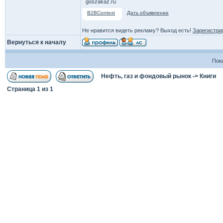
goszakaz.ru
B2BContext
Дать объявление
Не нравится видеть рекламу? Выход есть!
Зарегистри
Вернуться к началу
Пок
Нефть, газ и фондовый рынок
->
Книги
Страница
1
из
1