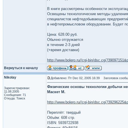
В книге рассмотрены особенности эксплуата
Освещены технологические методы удаления 
специалистов нефтедобывающих предприяти
в нефтепромысловом оборудовании. Будет по
Цена: 628.00 руб.
Обычно отгружается
в течение 2-3 дней
(+время доставки)
http://www.bolero.ru//cgi-bin/dsc.cgi?3909715
Вернуться к началу
Nikolay
Добавлено: Пт Dec 02, 2005 16:39
Заголовок сообщ
Физические основы технологии добычи н
Зарегистрирован:
11.08.2005
Маскет М.
Сообщения: 71
Откуда: Томск
http://www.bolero.ru//cgi-bin/dsc.cgi?3929622
Переплёт: твердый
Объём: 608 стр.
ISBN: 5939722938
Формат: 60x84/16