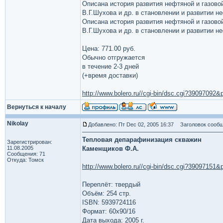
Описана история развития нефтяной и газово
В.Г.Шухова и др. в становлении и развитии н
Описана история развития нефтяной и газово
В.Г.Шухова и др. в становлении и развитии н
Цена: 771.00 руб.
Обычно отгружается
в течение 2-3 дней
(+время доставки)
http://www.bolero.ru//cgi-bin/dsc.cgi?3909709
Вернуться к началу
Nikolay
Добавлено: Пт Dec 02, 2005 16:37
Заголовок сообщ
Тепловая депарафинизация скважин
Зарегистрирован:
11.08.2005
Каменщиков Ф.А.
Сообщения: 71
Откуда: Томск
http://www.bolero.ru//cgi-bin/dsc.cgi?3909715
Переплёт: твердый
Объём: 254 стр.
ISBN: 5939724116
Формат: 60x90/16
Дата выхода: 2005 г.