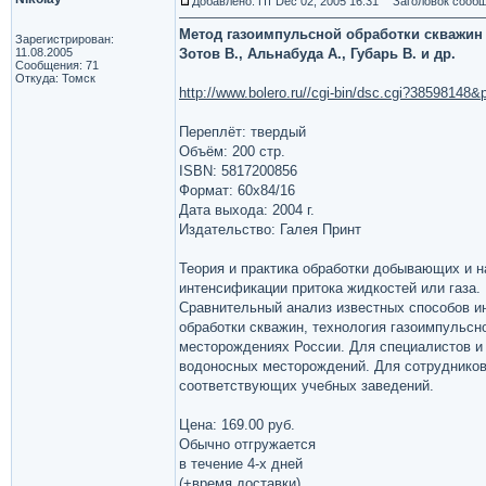
Добавлено: Пт Dec 02, 2005 16:31
Заголовок сообщ
Метод газоимпульсной обработки скважин
Зарегистрирован:
11.08.2005
Зотов В., Альнабуда А., Губарь В. и др.
Сообщения: 71
Откуда: Томск
http://www.bolero.ru//cgi-bin/dsc.cgi?3859814
Переплёт: твердый
Объём: 200 стр.
ISBN: 5817200856
Формат: 60х84/16
Дата выхода: 2004 г.
Издательство: Галея Принт
Теория и практика обработки добывающих и 
интенсификации притока жидкостей или газа.
Сравнительный анализ известных способов и
обработки скважин, технология газоимпульсн
месторождениях России. Для специалистов и 
водоносных месторождений. Для сотрудников 
соответствующих учебных заведений.
Цена: 169.00 руб.
Обычно отгружается
в течение 4-х дней
(+время доставки)