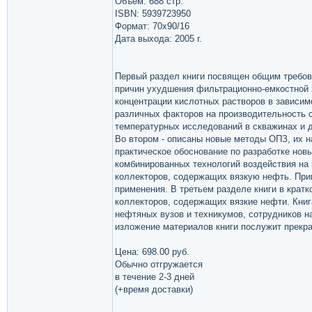
Объём: 688 стр.
ISBN: 5939723950
Формат: 70x90/16
Дата выхода: 2005 г.
Первый раздел книги посвящен общим требо
причин ухудшения фильтрационно-емкостной 
концентрации кислотных растворов в зависим
различных факторов на производительность 
температурных исследований в скважинах и д
Во втором - описаны новые методы ОПЗ, их н
практическое обоснование по разработке но
комбинированных технологий воздействия на
коллекторов, содержащих вязкую нефть. Пр
применения. В третьем разделе книги в кра
коллекторов, содержащих вязкие нефти. Книг
нефтяных вузов и техникумов, сотрудников н
изложение материалов книги послужит прекр
Цена: 698.00 руб.
Обычно отгружается
в течение 2-3 дней
(+время доставки)