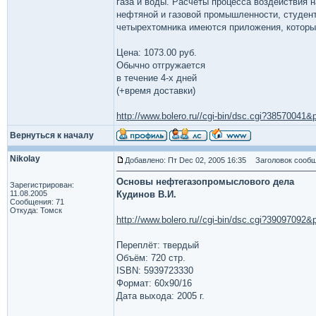
газа и воды. Расчеты процесса воздействия 
нефтяной и газовой промышленности, студен
четырехтомника имеются приложения, которы
Цена: 1073.00 руб.
Обычно отгружается
в течение 4-х дней
(+время доставки)
http://www.bolero.ru//cgi-bin/dsc.cgi?3857004
Вернуться к началу
Nikolay
Добавлено: Пт Dec 02, 2005 16:35
Заголовок сообщ
Основы нефтегазопромыслового дела
Зарегистрирован:
11.08.2005
Кудинов В.И.
Сообщения: 71
Откуда: Томск
http://www.bolero.ru//cgi-bin/dsc.cgi?3909709
Переплёт: твердый
Объём: 720 стр.
ISBN: 5939723330
Формат: 60x90/16
Дата выхода: 2005 г.