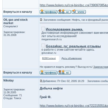
http://www.bolero.ru//cgi-bin/dsc.cgi?3909708
Вернуться к началу
Oil, gas and stock
Заголовок сообщения: Нефть, газ и фондовый рыно
market
Специалист
Исследование рынка.
Зарегистрирован:
Достоверная информация сэкономит вам милли
31.05.2008
лет опыта исследований!
megaresearch.ru
Goszakaz. ru: реальные отзывы
о работе с этим сайтом читайте здесь.
goszakaz.ru
B2BContext
Дать объявление
Не нравится видеть рекламу? Выход есть!
Зарегистри
Вернуться к началу
Nikolay
Добавлено: Пт Dec 02, 2005 16:29
Заголовок сообщ
Добыча нефти
Зарегистрирован:
11.08.2005
Сообщения: 71
Грей Ф.
Откуда: Томск
http://www.bolero.ru//cgi-bin/dsc.cgi?2221555