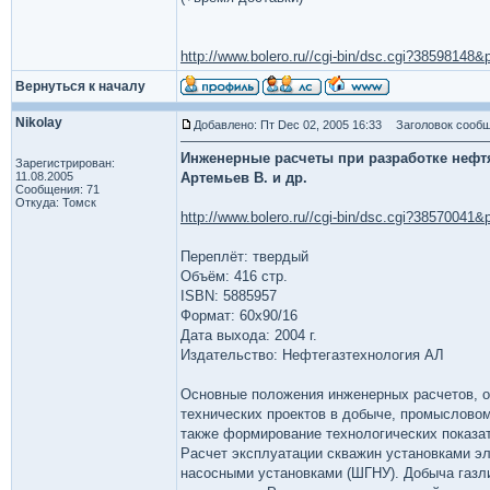
http://www.bolero.ru//cgi-bin/dsc.cgi?3859814
Вернуться к началу
Nikolay
Добавлено: Пт Dec 02, 2005 16:33
Заголовок сообщ
Инженерные расчеты при разработке нефтя
Зарегистрирован:
11.08.2005
Артемьев В. и др.
Сообщения: 71
Откуда: Томск
http://www.bolero.ru//cgi-bin/dsc.cgi?3857004
Переплёт: твердый
Объём: 416 стр.
ISBN: 5885957
Формат: 60х90/16
Дата выхода: 2004 г.
Издательство: Нефтегазтехнология АЛ
Основные положения инженерных расчетов, 
технических проектов в добыче, промысловом
также формирование технологических показа
Расчет эксплуатации скважин установками э
насосными установками (ШГНУ). Добыча газл