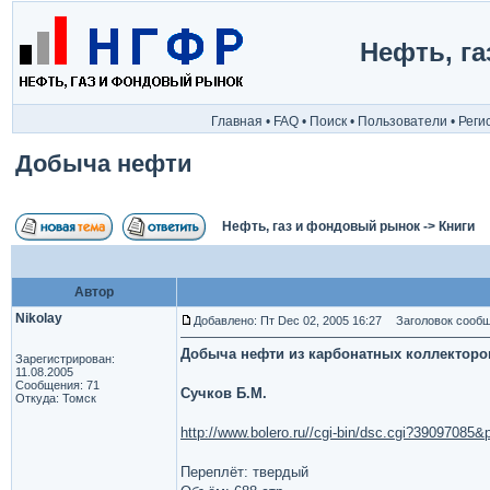
Нефть, г
Главная
•
FAQ
•
Поиск
•
Пользователи
•
Реги
Добыча нефти
Нефть, газ и фондовый рынок
->
Книги
Автор
Nikolay
Добавлено: Пт Dec 02, 2005 16:27
Заголовок сообщ
Добыча нефти из карбонатных коллекторо
Зарегистрирован:
11.08.2005
Сообщения: 71
Сучков Б.М.
Откуда: Томск
http://www.bolero.ru//cgi-bin/dsc.cgi?3909708
Переплёт: твердый