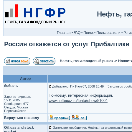
Нефть, г
Главная
•
FAQ
•
Поиск
•
Пользователи
•
Реги
Россия откажется от услуг Прибалтики
Нефть, газ и фондовый рынок
->
Новост
Автор
бобыль
Добавлено: Пн Июл 07, 2008 15:49
Заголовок сообще
По-моему, интересная информация.
Зарегистрирован:
15.11.2005
www.neftegaz.ru/lenta/show/81004
Сообщения: 677
Откуда: Москва
Первомайская
Вернуться к началу
Oil, gas and stock
Заголовок сообщения: Нефть, газ и фондовый рыно
market