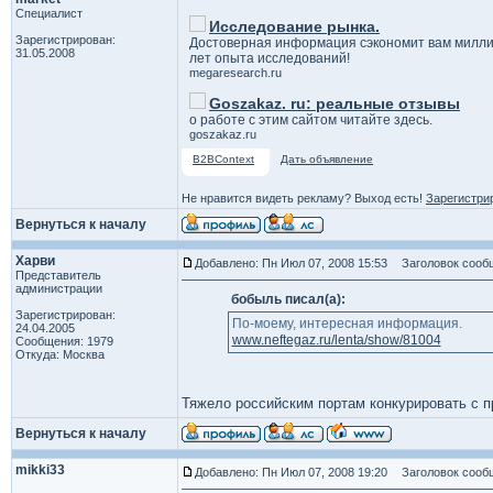
Специалист
Исследование рынка.
Зарегистрирован:
Достоверная информация сэкономит вам милли
31.05.2008
лет опыта исследований!
megaresearch.ru
Goszakaz. ru: реальные отзывы
о работе с этим сайтом читайте здесь.
goszakaz.ru
B2BContext
Дать объявление
Не нравится видеть рекламу? Выход есть!
Зарегистри
Вернуться к началу
Харви
Добавлено: Пн Июл 07, 2008 15:53
Заголовок сообще
Представитель
администрации
бобыль писал(а):
Зарегистрирован:
По-моему, интересная информация.
24.04.2005
www.neftegaz.ru/lenta/show/81004
Сообщения: 1979
Откуда: Москва
Тяжело российским портам конкурировать с пр
Вернуться к началу
mikki33
Добавлено: Пн Июл 07, 2008 19:20
Заголовок сооб