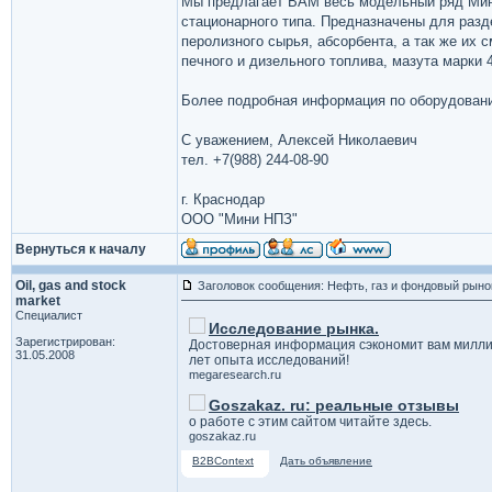
Мы предлагает ВАМ весь модельный ряд Мини
стационарного типа. Предназначены для разд
перолизного сырья, абсорбента, а так же их 
печного и дизельного топлива, мазута марки 4
Более подробная информация по оборудован
С уважением, Алексей Николаевич
тел. +7(988) 244-08-90
г. Краснодар
ООО "Мини НПЗ"
Вернуться к началу
Oil, gas and stock
Заголовок сообщения: Нефть, газ и фондовый рыно
market
Специалист
Исследование рынка.
Зарегистрирован:
Достоверная информация сэкономит вам милли
31.05.2008
лет опыта исследований!
megaresearch.ru
Goszakaz. ru: реальные отзывы
о работе с этим сайтом читайте здесь.
goszakaz.ru
B2BContext
Дать объявление