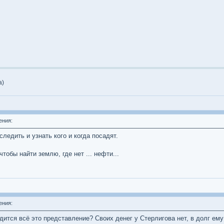
а)
ения:
следить и узнать кого и когда посадят.
тобы найти землю, где нет ... нефти...
ения:
одится всё это представление? Своих денег у Стерлигова нет, в долг ему