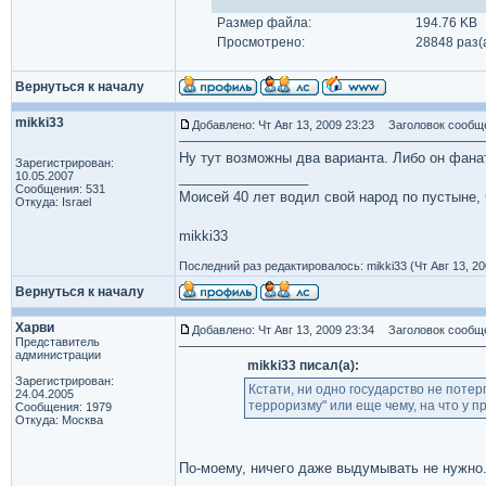
Размер файла:
194.76 KB
Просмотрено:
28848 раз(
Вернуться к началу
mikki33
Добавлено: Чт Авг 13, 2009 23:23
Заголовок сообщ
Ну тут возможны два варианта. Либо он фанат
Зарегистрирован:
10.05.2007
_________________
Сообщения: 531
Моисей 40 лет водил свой народ по пустыне, ч
Откуда: Israel
mikki33
Последний раз редактировалось: mikki33 (Чт Авг 13, 20
Вернуться к началу
Харви
Добавлено: Чт Авг 13, 2009 23:34
Заголовок сообщ
Представитель
администрации
mikki33 писал(а):
Зарегистрирован:
Кстати, ни одно государство не поте
24.04.2005
терроризму" или еще чему, на что у п
Сообщения: 1979
Откуда: Москва
По-моему, ничего даже выдумывать не нужно.