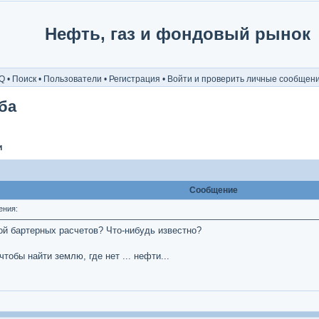
Нефть, газ и фондовый рынок
Q
•
Поиск
•
Пользователи
•
Регистрация
•
Войти и проверить личные сообщен
ба
и
Сообщение
ения:
мой бартерных расчетов? Что-нибудь известно?
тобы найти землю, где нет ... нефти...