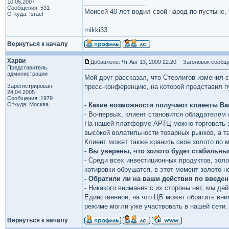
10.05.2007
_________________
Сообщения: 531
Моисей 40 лет водил свой народ по пустыне, ч
Откуда: Israel
mikki33
Вернуться к началу
Харви
Добавлено: Чт Авг 13, 2009 22:20
Заголовок сообщ
Представитель
администрации
Мой друг рассказал, что Стерлигов изменил с
Зарегистрирован:
пресс-конференцию, на которой представил пу
24.04.2005
Сообщения: 1979
Откуда: Москва
- Какие возможности получают клиенты В
- Во-первых, клиент становится обладателем 
На нашей платформе АРТЦ можно торговать за
высокой волатильности товарных рынков, а т
Клиент может также хранить свое золото по
- Вы уверены, что золото будет стабильн
- Среди всех инвестиционных продуктов, зол
котировки обрушатся, в этот момент золото н
- Обратили ли на ваши действия по введ
- Никакого внимания с их стороны нет, мы де
Единственное, на что ЦБ может обратить вни
режиме могли уже участвовать в нашей сети.
Вернуться к началу