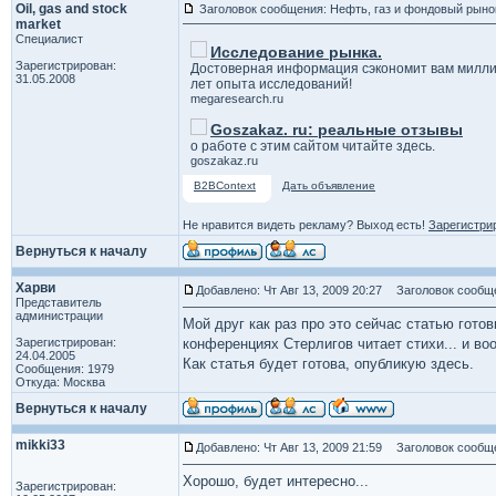
Oil, gas and stock
Заголовок сообщения: Нефть, газ и фондовый рыно
market
Специалист
Исследование рынка.
Зарегистрирован:
Достоверная информация сэкономит вам милли
31.05.2008
лет опыта исследований!
megaresearch.ru
Goszakaz. ru: реальные отзывы
о работе с этим сайтом читайте здесь.
goszakaz.ru
B2BContext
Дать объявление
Не нравится видеть рекламу? Выход есть!
Зарегистри
Вернуться к началу
Харви
Добавлено: Чт Авг 13, 2009 20:27
Заголовок сообщ
Представитель
администрации
Мой друг как раз про это сейчас статью гото
Зарегистрирован:
конференциях Стерлигов читает стихи... и во
24.04.2005
Как статья будет готова, опубликую здесь.
Сообщения: 1979
Откуда: Москва
Вернуться к началу
mikki33
Добавлено: Чт Авг 13, 2009 21:59
Заголовок сообщ
Хорошо, будет интересно...
Зарегистрирован: