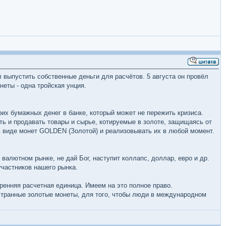
л выпустить собственные деньги для расчётов. 5 августа он провёл
неты - одна тройская унция.
воих бумажных денег в банке, который может не пережить кризиса.
ь и продавать товары и сырье, котируемые в золоте, защищаясь от
в виде монет GOLDEN (Золотой) и реализовывать их в любой момент.
алютном рынке, не дай Бог, наступит коллапс, доллар, евро и др.
участников нашего рынка.
тренняя расчетная единица. Имеем на это полное право.
странные золотые монеты, для того, чтобы люди в международном