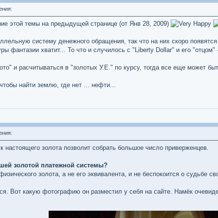
ения:
ние этой темы на предыдущей странице (от Янв 28, 2009)
раллельную систему денежного обращения, так что на них скоро появят
ры фантазии хватит... То что и случилось с "Liberty Dollar" и его "отцом
ото" и расчитываться в "золотых У.Е." по курсу, тогда все еще может бы
тобы найти землю, где нет ... нефти...
ения:
ск настоящего золота позволит собрать большое число приверженцев.
ашей золотой платежной системы?
физического золота, а не его эквивалента, и не беспокоится о судьбе с
тся. Вот какую фотографию он разместил у себя на сайте. Намёк очевиде