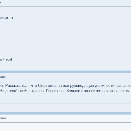
к
оны! 10
руйтесь!
ения:
вит. Рассказывал, что Стерлигов на все руководящие должности назначи
обще ведёт себя странно. Проект всё больше становится похож на секту.
ения: