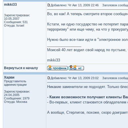
mikki33
Добавлено: Чт Авг 13, 2009 22:46
Заголовок сообщ
Во, во как! А теперь смотрите второе сообще
Зарегистрирован:
10.05.2007
Сообщения: 531
Кстати, ни одно государство не потерпит па
Откуда: Israel
терроризму" или еще чему, на что у прокурату
Нужно было все-таки идти в "электронное зол
_________________
Моисей 40 лет водил свой народ по пустыне, ч
mikki33
Вернуться к началу
Харви
Добавлено: Чт Авг 13, 2009 23:02
Заголовок сообщ
Представитель
администрации
Никакие заменители не подходят. Только бле
Зарегистрирован:
24.04.2005
- Какие возможности получают клиенты В
Сообщения: 1979
Откуда: Москва
- Во-первых, клиент становится обладателем 
А вообще, Стерлигов, похоже, скоро доиграе