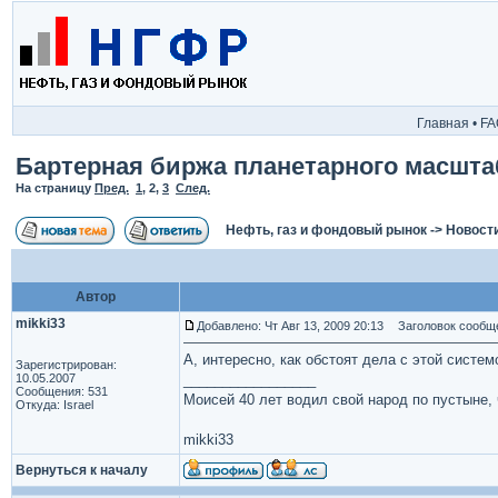
Главная
•
FA
Бартерная биржа планетарного масшта
На страницу
Пред.
1
,
2
,
3
След.
Нефть, газ и фондовый рынок
->
Новост
Автор
mikki33
Добавлено: Чт Авг 13, 2009 20:13
Заголовок сообщ
А, интересно, как обстоят дела с этой систе
Зарегистрирован:
10.05.2007
_________________
Сообщения: 531
Моисей 40 лет водил свой народ по пустыне, ч
Откуда: Israel
mikki33
Вернуться к началу