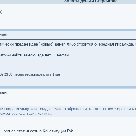
Золоты деньги Стерлигова
а)
ения:
ически предан идее "новых" денег, либо строится очередная пирамида. 
тобы найти землю, где нет ... нефти...
09 23:36), всего редактировалось 1 раз
ения:
рпит параллельную систему денежного обращения, так что на них скоро появ
рокуратуры фантазии хватит...
 Нужная статья есть в Конституции РФ.