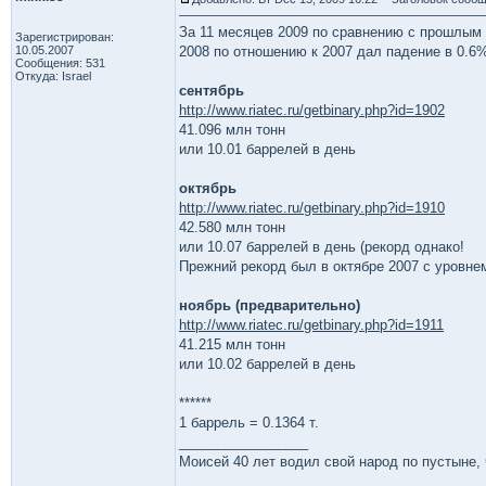
За 11 месяцев 2009 по сравнению с прошлым
Зарегистрирован:
10.05.2007
2008 по отношению к 2007 дал падение в 0.6
Сообщения: 531
Откуда: Israel
сентябрь
http://www.riatec.ru/getbinary.php?id=1902
41.096 млн тонн
или 10.01 баррелей в день
октябрь
http://www.riatec.ru/getbinary.php?id=1910
42.580 млн тонн
или 10.07 баррелей в день (рекорд однако!
Прежний рекорд был в октябре 2007 с уровнем
ноябрь (предварительно)
http://www.riatec.ru/getbinary.php?id=1911
41.215 млн тонн
или 10.02 баррелей в день
******
1 баррель = 0.1364 т.
_________________
Моисей 40 лет водил свой народ по пустыне, ч