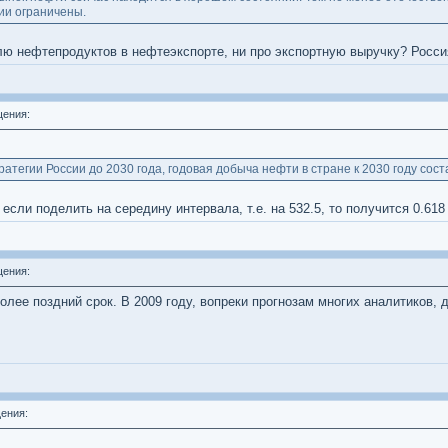
ии ограничены.
лю нефтепродуктов в нефтеэкспорте, ни про экспортную выручку? Росси
ения:
ратегии России до 2030 года, годовая добыча нефти в стране к 2030 году сост
 если поделить на середину интервала, т.е. на 532.5, то получится 0.61
ения:
олее поздний срок. В 2009 году, вопреки прогнозам многих аналитиков, 
ения: