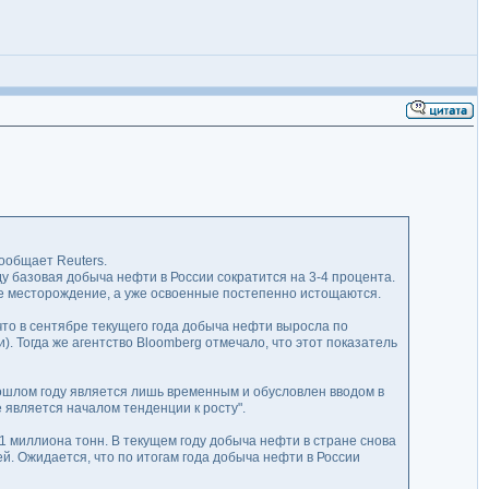
ообщает Reuters.
ду базовая добыча нефти в России сократится на 3-4 процента.
ое месторождение, а уже освоенные постепенно истощаются.
то в сентябре текущего года добыча нефти выросла по
). Тогда же агентство Bloomberg отмечало, что этот показатель
рошлом году является лишь временным и обусловлен вводом в
 является началом тенденции к росту".
8,1 миллиона тонн. В текущем году добыча нефти в стране снова
й. Ожидается, что по итогам года добыча нефти в России