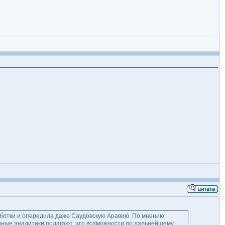
аботки и опередила даже Саудовскую Аравию. По мнению
нные аналитики полагают, что возможности по дальнейшему