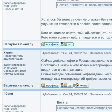
Зарегистрирован:
Похоже, пик нефти в России переносит
23.09.2009
Сообщения: 33
Хотелось бы знать за счет чего может быть 
улучшения технологии в планее более полно
_________________
Кого не хвилюе нафта, той найчастіше їсть ли
Кого мало волнует нефть, чаще всего ест одн
Вернуться к началу
Харви
Добавлено: Чт Сен 24, 2009 20:56
Заголовок сообщ
Представитель
администрации
Сейчас добыча нефти в России возросла по п
Зарегистрирован:
Восточной Сибири много новых месторождени
24.04.2005
вводиться в эксплуатацию.
Сообщения: 1979
Откуда: Москва
Новые методы повышения нефтеотдачи, несомн
истощённых месторождений требует высоких з
Вернуться к началу
fr0ster
Добавлено: Чт Сен 24, 2009 21:00
Заголовок сообщ
Цитата:
Зарегистрирован:
Разработка истощённых месторождений
23.09.2009