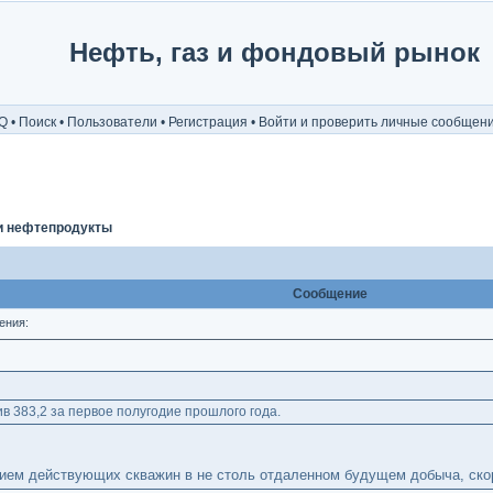
Нефть, газ и фондовый рынок
Q
•
Поиск
•
Пользователи
•
Регистрация
•
Войти и проверить личные сообщен
и нефтепродукты
Сообщение
ения:
ив 383,2 за первое полугодие прошлого года.
нием действующих скважин в не столь отдаленном будущем добыча, скор