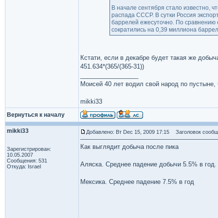
В начале сентября стало известно, ч
распада СССР. В сутки Россия экспор
баррелей ежесуточно. По сравнению с
сократились на 0,39 миллиона баррел
Кстати, если в декабре будет такая же добыч
451.634*(365/(365-31))
_________________
Моисей 40 лет водил свой народ по пустыне, ч
mikki33
Вернуться к началу
mikki33
Добавлено: Вт Dec 15, 2009 17:15
Заголовок сообщ
Как выглядит добыча после пика
Зарегистрирован:
10.05.2007
Сообщения: 531
Аляска. Среднее падение добычи 5.5% в год.
Откуда: Israel
Мексика. Среднее падение 7.5% в год