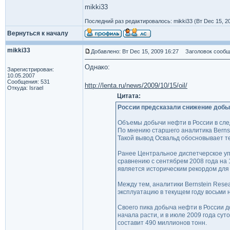
mikki33
Последний раз редактировалось: mikki33 (Вт Dec 15, 20
Вернуться к началу
mikki33
Добавлено: Вт Dec 15, 2009 16:27
Заголовок сообщ
Однако:
Зарегистрирован:
10.05.2007
Сообщения: 531
http://lenta.ru/news/2009/10/15/oil/
Откуда: Israel
Цитата:
России предсказали снижение добыч
Объемы добычи нефти в России в след
По мнению старшего аналитика Bernste
Такой вывод Освальд обосновывает те
Ранее Центральное диспетчерское уп
сравнению с сентябрем 2008 года на 1
является историческим рекордом для 
Между тем, аналитики Bernstein Rese
эксплуатацию в текущем году восьми 
Своего пика добыча нефти в России до
начала расти, и в июле 2009 года су
составит 490 миллионов тонн.