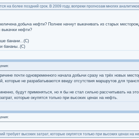
ся на более поздний срок. В 2009 году, вопреки прогнозам многих аналитиков
увеличена добыча нефти? Полнее начнут выкачивать из старых месторож
й выкачки нефти?
ше банани...(С)
и бананы..(С)
ения:
ричине почти одновременного начала добычи сразу на трёх новых место
й, которые не разрабатываются ввиду отсутствия маршрутов для трансп
енно, будут применяться, но я бы не стал сильно рассчитывать на это,
атрат, которые окупятся только при высоких ценах на нефть.
ения:
 требует высоких затрат, которые окупятся только при высоких ценах на н