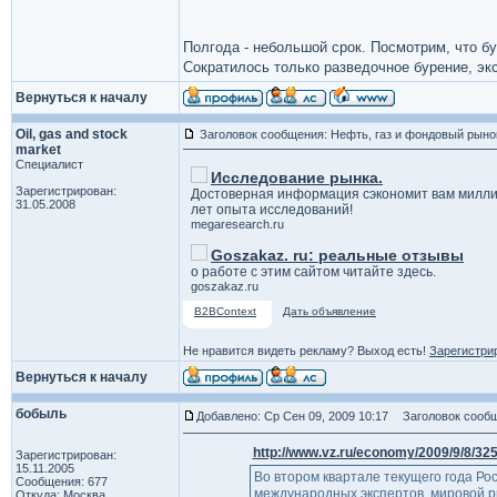
Полгода - небольшой срок. Посмотрим, что б
Сократилось только разведочное бурение, э
Вернуться к началу
Oil, gas and stock
Заголовок сообщения: Нефть, газ и фондовый рыно
market
Специалист
Исследование рынка.
Зарегистрирован:
Достоверная информация сэкономит вам милли
31.05.2008
лет опыта исследований!
megaresearch.ru
Goszakaz. ru: реальные отзывы
о работе с этим сайтом читайте здесь.
goszakaz.ru
B2BContext
Дать объявление
Не нравится видеть рекламу? Выход есть!
Зарегистри
Вернуться к началу
бобыль
Добавлено: Ср Сен 09, 2009 10:17
Заголовок сообщ
http://www.vz.ru/economy/2009/9/8/325
Зарегистрирован:
15.11.2005
Во втором квартале текущего года Р
Сообщения: 677
международных экспертов, мировой р
Откуда: Москва