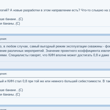
огий? А новые разработки в этом направлении есть? Что-то слышно на 
ше банани...(С)
и бананы..(С)
ения:
, в любом случае, самый выгодный режим эксплуатации скважины - фонт
дение различных мероприятий. Значение проектного коэффициента извле
ями. Специалисты говорят, что КИН вполне может достигать 0,8 и даже 
ения:
ый и КИН стал 0,8 при той же или немного большей себестоимости. В та
ше банани...(С)
и бананы..(С)
ения: