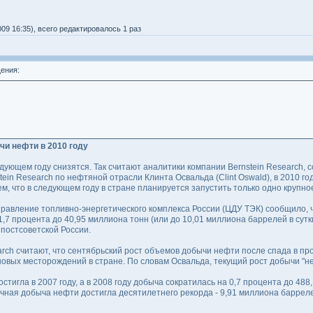
09 16:35), всего редактировалось 1 раз
ения:
и нефти в 2010 году
ующем году снизятся. Так считают аналитики компании Bernstein Research, с
in Research по нефтяной отрасли Клинта Освальда (Clint Oswald), в 2010 го
м, что в следующем году в стране планируется запустить только одно крупн
равление топливно-энергетического комплекса России (ЦДУ ТЭК) сообщило, ч
,7 процента до 40,95 миллиона тонн (или до 10,01 миллиона баррелей в сутки
постсоветской России.
arch считают, что сентябрьский рост объемов добычи нефти после спада в п
новых месторождений в стране. По словам Освальда, текущий рост добычи "не
стигла в 2007 году, а в 2008 году добыча сократилась на 0,7 процента до 48
точная добыча нефти достигла десятилетнего рекорда - 9,91 миллиона барреле