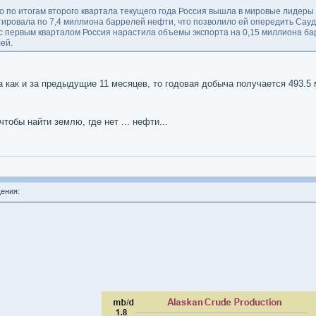
то по итогам второго квартала текущего года Россия вышла в мировые лидеры
тировала по 7,4 миллиона баррелей нефти, что позволило ей опередить Сау
 первым кварталом Россия нарастила объемы экспорта на 0,15 миллиона бар
ей.
а как и за предыдущие 11 месяцев, то годовая добыча получается 493.5
тобы найти землю, где нет ... нефти...
ения: