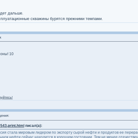
удет дальше.
ксплуатационные скважины бурятся прежними темпами.
к
оны! 10
руйтесь!
ения:
543.print.html
писал(а):
оссия стала мировым лидером по экспорту сырой нефти и продуктов ее перер
ынок нефти сейчас находится в хорошем состоянии. Тем не менее отечестве