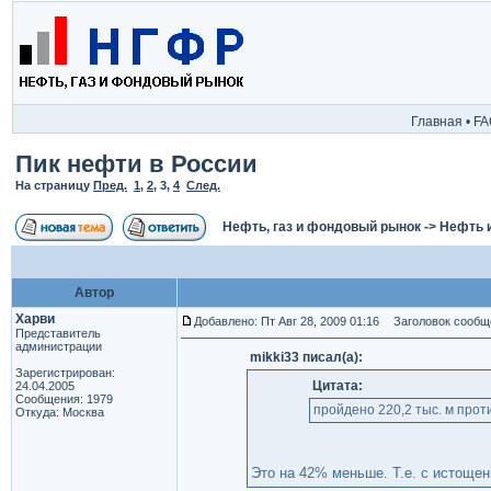
Главная
•
FA
Пик нефти в России
На страницу
Пред.
1
,
2
,
3
,
4
След.
Нефть, газ и фондовый рынок
->
Нефть 
Автор
Харви
Добавлено: Пт Авг 28, 2009 01:16
Заголовок сообщ
Представитель
администрации
mikki33 писал(а):
Зарегистрирован:
Цитата:
24.04.2005
Сообщения: 1979
пройдено 220,2 тыс. м прот
Откуда: Москва
Это на 42% меньше. Т.е. с истоще