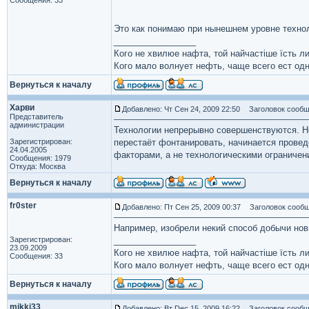
Сообщения: 33
Это как понимаю при нынешнем уровне технол
_________________
Кого не хвилюе нафта, той найчастіше їсть ли
Кого мало волнует нефть, чаще всего ест одн
Вернуться к началу
Харви
Добавлено: Чт Сен 24, 2009 22:50
Заголовок сообщ
Представитель
администрации
Технологии непрерывно совершенствуются. Но
Зарегистрирован:
перестаёт фонтанировать, начинается прове
24.04.2005
факторами, а не технологическими ограничени
Сообщения: 1979
Откуда: Москва
Вернуться к началу
fr0ster
Добавлено: Пт Сен 25, 2009 00:37
Заголовок сообщ
Например, изобрели некий способ добычи нов
Зарегистрирован:
_________________
23.09.2009
Кого не хвилюе нафта, той найчастіше їсть ли
Сообщения: 33
Кого мало волнует нефть, чаще всего ест одн
Вернуться к началу
mikki33
Добавлено: Вт Dec 15, 2009 16:22
Заголовок сообщ