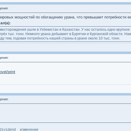
ения:
ировых мощностей по обогащению урана, что превышает потребности ее с
ал(а):
сторождения ушли в Узбекистан и Казахстан. У нас осталось одно крупное 
рёх тыс. тонн. Немного урана добывают в Бурятии и Курганской области. На
ду тем, годовая потребность нашей страны в уране около 10 тыс. тонн.
ения:
vet/print
ения:
end изменение