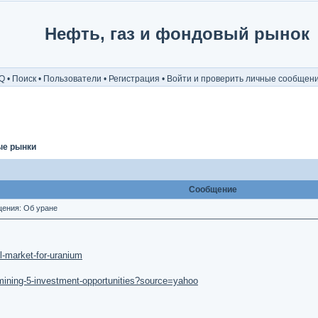
Нефть, газ и фондовый рынок
Q
•
Поиск
•
Пользователи
•
Регистрация
•
Войти и проверить личные сообщен
ые рынки
Сообщение
ения: Об уране
l-market-for-uranium
-mining-5-investment-opportunities?source=yahoo