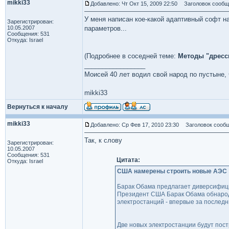
mikki33
Добавлено: Чт Окт 15, 2009 22:50
Заголовок сообщ
У меня написан кое-какой адаптивный софт на
Зарегистрирован:
10.05.2007
параметров...
Сообщения: 531
Откуда: Israel
(Подробнее в соседней теме:
Методы "дресси
_________________
Моисей 40 лет водил свой народ по пустыне, ч
mikki33
Вернуться к началу
mikki33
Добавлено: Ср Фев 17, 2010 23:30
Заголовок сообщ
Так, к слову
Зарегистрирован:
10.05.2007
Сообщения: 531
Цитата:
Откуда: Israel
США намерены строить новые АЭС
Барак Обама предлагает диверсифици
Президент США Барак Обама обнародо
электростанций - впервые за последни
Две новых электростанции будут пос