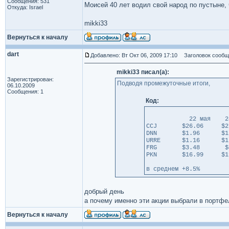
Сообщения: 531
Моисей 40 лет водил свой народ по пустыне, ч
Откуда: Israel
mikki33
Вернуться к началу
dart
Добавлено: Вт Окт 06, 2009 17:10
Заголовок сообщ
mikki33 писал(а):
Зарегистрирован:
Подводя промежуточные итоги,
06.10.2009
Сообщения: 1
Код:
22 мая 24 сен. 
CCJ $26.06 $27
DNN $1.96
URRE $1.1
FRG $3.48
PKN $16.99
в среднем +8.5%
добрый день
а почему именно эти акции выбрали в портфе
Вернуться к началу