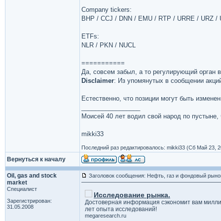
Company tickers:
BHP / CCJ / DNN / EMU / RTP / URRE / URZ /
ETFs:
NLR / PKN / NUCL
===========
Да, совсем забыл, а то регулирующий орган в
Disclaimer
: Из упомянутых в сообщении акци
Естественно, что позиции могут быть измене
_________________
Моисей 40 лет водил свой народ по пустыне, ч
mikki33
Последний раз редактировалось: mikki33 (Сб Май 23, 2
Вернуться к началу
Oil, gas and stock
Заголовок сообщения: Нефть, газ и фондовый рыно
market
Специалист
Исследование рынка.
Зарегистрирован:
Достоверная информация сэкономит вам милли
31.05.2008
лет опыта исследований!
megaresearch.ru