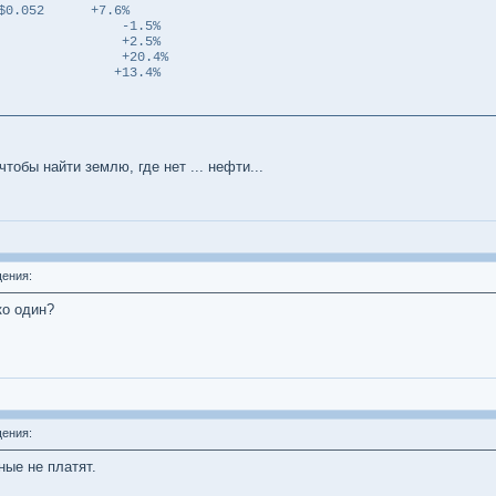
0.052 +7.6%
.93 -1.5%
.19 +2.5%
19 +20.4%
.27 +13.4%
тобы найти землю, где нет ... нефти...
ения:
ко один?
ения:
ные не платят.