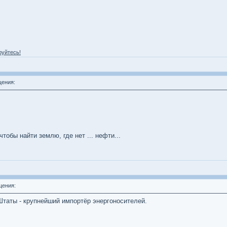
руйтесь!
ения:
тобы найти землю, где нет ... нефти...
ения:
Штаты - крупнейший импортёр энергоносителей.