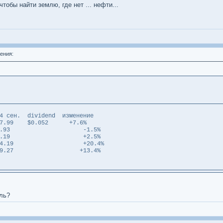
тобы найти землю, где нет ... нефти...
ения:
dividend изменение
.99 $0.052 +7.6%
 $1.93 -1.5%
6 $1.19 +2.5%
 $4.19 +20.4%
 $19.27 +13.4%
ль?