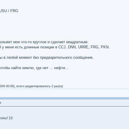
 USU / FRG
озьмет мое что-то круглое и сделает квадратным:
й у меня есть длинные позиции в CCJ, DNN, URRE, FRG, PKN.
ны в любой момент без предварительного сообщения.
тобы найти землю, где нет ... нефти...
009 00:08), всего редактировалось 2 раз(а)
к
оны! 10