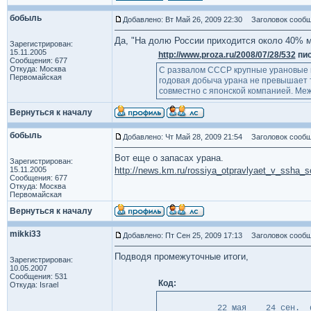
бобыль
Добавлено: Вт Май 26, 2009 22:30
Заголовок сообщ
Да, "На долю России приходится около 40% м
Зарегистрирован:
15.11.2005
http://www.proza.ru/2008/07/28/532
пис
Сообщения: 677
Откуда: Москва
С развалом СССР крупные урановые ме
Первомайская
годовая добыча урана не превышает т
совместно с японской компанией. Меж
Вернуться к началу
бобыль
Добавлено: Чт Май 28, 2009 21:54
Заголовок сообщ
Вот еще о запасах урана.
Зарегистрирован:
15.11.2005
http://news.km.ru/rossiya_otpravlyaet_v_ssha_so
Сообщения: 677
Откуда: Москва
Первомайская
Вернуться к началу
mikki33
Добавлено: Пт Сен 25, 2009 17:13
Заголовок сообщ
Подводя промежуточные итоги,
Зарегистрирован:
10.05.2007
Сообщения: 531
Код:
Откуда: Israel
22 мая 24 сен. divid