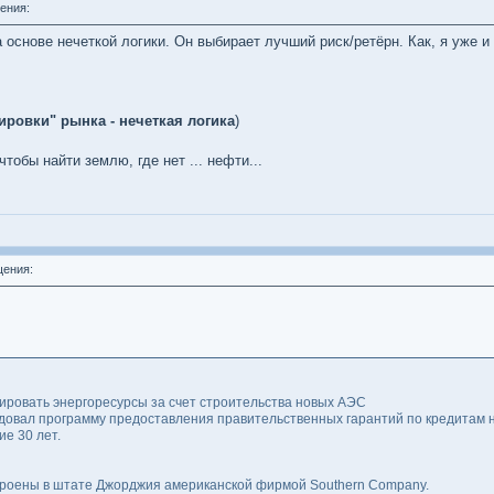
ения:
 основе нечеткой логики. Он выбирает лучший риск/ретёрн. Как, я уже 
ровки" рынка - нечеткая логика
)
тобы найти землю, где нет ... нефти...
ения:
ровать энергоресурсы за счет строительства новых АЭС
вал программу предоставления правительственных гарантий по кредитам на
е 30 лет.
троены в штате Джорджия американской фирмой Southern Company.