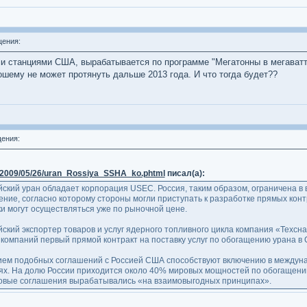
ения:
ми станциями США, вырабатывается по программе "Мегатонны в мегаватты
ошему не может протянуть дальше 2013 года. И что тогда будет??
ения:
y/2009/05/26/uran_Rossiya_SSHA_ko.phtml
писал(а):
ский уран обладает корпорация USEC. Россия, таким образом, ограничена в 
ние, согласно которому стороны могли приступать к разработке прямых контр
и могут осуществляться уже по рыночной цене.
кий экспортер товаров и услуг ядерного топливного цикла компания «Техснаб
компаний первый прямой контракт на поставку услуг по обогащению урана в
ием подобных соглашений с Россией США способствуют включению в междун
ях. На долю России приходится около 40% мировых мощностей по обогащени
о новые соглашения вырабатывались «на взаимовыгодных принципах».