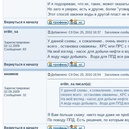
И я подозреваю, что их, таких, может оказат
Но зато я уверен, есть и другие, более "угов
Этот способ закачки воды в другой пласт не
Вернуться к началу
erilin_sa
Добавлено: Сб Dec 25, 2010 16:37
Заголовок сообщ
У данной схемы , к сожалению , очень много 
Зарегистрирован:
02.12.2009
всего , остановка скважины , КРС или ПРС с 
Сообщения: 83
На мой взгляд - насос для добычи нефти и в
А воду надо добывать . Вода для ППД все ра
Вернуться к началу
кизимов
Добавлено: Сб Dec 25, 2010 16:54
Заголовок сообщ
erilin_sa писал(а):
Зарегистрирован:
У данной схемы , к сожалению , очень мн
02.09.2009
скорее всего , остановка скважины , КРС 
Сообщения: 32
На мой взгляд - насос для добычи нефти 
А воду надо добывать . Вода для ППД все
Я Вам больше скажу: никто еще даже не пробо
По поводу ППД. Есть решения, по которым вод
Вернуться к началу