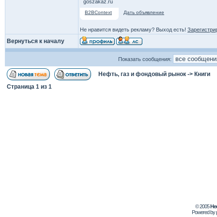
goszakaz.ru
B2BContext
Дать объявление
Не нравится видеть рекламу? Выход есть!
Зарегистри
Вернуться к началу
Показать сообщения:
Нефть, газ и фондовый рынок
->
Книги
Страница
1
из
1
© 2005
Не
Powered by