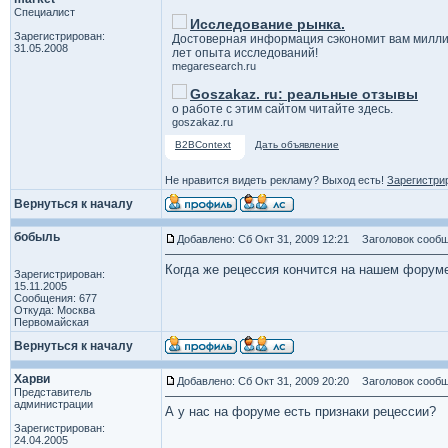
Специалист
Исследование рынка.
Зарегистрирован:
Достоверная информация сэкономит вам милли
31.05.2008
лет опыта исследований!
megaresearch.ru
Goszakaz. ru: реальные отзывы
о работе с этим сайтом читайте здесь.
goszakaz.ru
B2BContext
Дать объявление
Не нравится видеть рекламу? Выход есть!
Зарегистри
Вернуться к началу
бобыль
Добавлено: Сб Окт 31, 2009 12:21
Заголовок сообщ
Когда же рецессия кончится на нашем фору
Зарегистрирован:
15.11.2005
Сообщения: 677
Откуда: Москва
Первомайская
Вернуться к началу
Харви
Добавлено: Сб Окт 31, 2009 20:20
Заголовок сообщ
Представитель
администрации
А у нас на форуме есть признаки рецессии?
Зарегистрирован:
24.04.2005