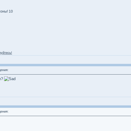
оны! 10
руйтесь!
ения:
ме?
ения: