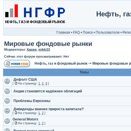
Нефть, г
Главная
•
FAQ
•
Поиск
•
Пользователи
•
Реги
Мировые фондовые рынки
Модераторы:
Харви
,
mikki33
Сейчас этот форум просматривают: Нет
Нефть, газ и фондовый рынок
->
Мировые фондовые 
Темы
Дефолт США
[
На страницу:
1
,
2
,
3
]
Акции становятся надёжнее облигаций
Проблемы Еврозоны
Дивиденды важнее прироста капитала?
[
На страницу:
1
,
2
]
General Motors
[
На страницу:
1
,
2
]