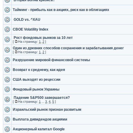
Вторая волна кризиса?
Тайминг - прибыль как в акциях, риск как в облигациях
GOLD vs. ^XAU
CBOE Volatility Index
Рост фондовых рынков за 10 лет
[
На страницу:
1
,
2
]
Один из древних способов сохранения и зарабатывания денег
[
На страницу:
1
,
2
]
Разрушение мировой финансовой системы
Возврат к среднему, как идея
США выходят из рецессии
Фондовый рынок Украины
Падение S&P500 завершается?
[
На страницу:
1
...
3
,
4
,
5
]
Израильский рынок признан развитым
Выплата дивидендов акциями
Акционерный капитал Google