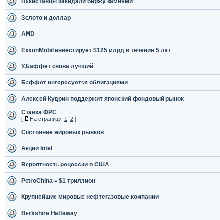
Пакистанцы закидали биржу камнями
Золото и доллар
AMD
ExxonMobil инвестирует $125 млрд в течение 5 лет
У.Баффет снова лучший
Баффет интересуется облигациями
Алексей Кудрин поддержит японский фондовый рынок
Ставка ФРС
[
На страницу:
1
,
2
]
Состояние мировых рынков
Акции Intel
Вероятность рецессии в США
PetroChina = $1 триллион
Крупнейшие мировые нефтегазовые компании
Berkshire Hattaway