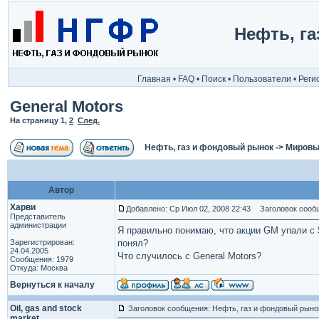
Нефть, г
Главная
•
FAQ
•
Поиск
•
Пользователи
•
Реги
General Motors
На страницу
1
,
2
След.
Нефть, газ и фондовый рынок
->
Мировы
Автор
Харви
Добавлено: Ср Июл 02, 2008 22:43
Заголовок сообщ
Представитель
администрации
Я правильно понимаю, что акции GM упали с $
Зарегистрирован:
понял?
24.04.2005
Что случилось с General Motors?
Сообщения: 1979
Откуда: Москва
Вернуться к началу
Oil, gas and stock
Заголовок сообщения: Нефть, газ и фондовый рыно
market