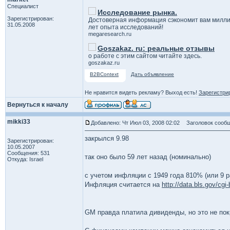
Специалист
Исследование рынка.
Зарегистрирован:
Достоверная информация сэкономит вам милли
31.05.2008
лет опыта исследований!
megaresearch.ru
Goszakaz. ru: реальные отзывы
о работе с этим сайтом читайте здесь.
goszakaz.ru
B2BContext
Дать объявление
Не нравится видеть рекламу? Выход есть!
Зарегистри
Вернуться к началу
mikki33
Добавлено: Чт Июл 03, 2008 02:02
Заголовок сообщ
закрылся 9.98
Зарегистрирован:
10.05.2007
Сообщения: 531
так оно было 59 лет назад (номинально)
Откуда: Israel
с учетом инфляции с 1949 года 810% (или 9 ра
Инфляция считается на
http://data.bls.gov/cgi-
GM правда платила дивиденды, но это не пок