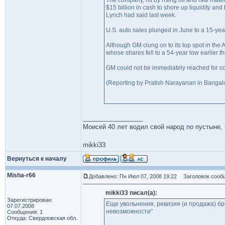
The company, hit by rising oil and raw mater
$15 billion in cash to shore up liquidity and
Lynch had said last week.
U.S. auto sales plunged in June to a 15-yea
Although GM clung on to its top spot in the 
whose shares fell to a 54-year low earlier th
GM could not be immediately reached for 
(Reporting by Pratish Narayanan in Bangalo
_________________
Моисей 40 лет водил свой народ по пустыне, ч
mikki33
Вернуться к началу
Misha-r66
Добавлено: Пн Июл 07, 2008 19:22
Заголовок сооб
mikki33 писал(а):
Зарегистрирован:
Еще увольнения, ревизия (и продажа) бр
07.07.2008
невозможности"
Сообщения: 1
Откуда: Свердловская обл.