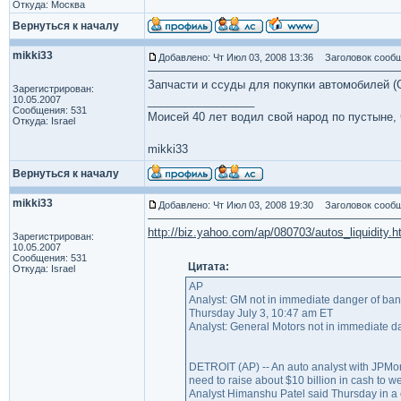
Откуда: Москва
Вернуться к началу
mikki33
Добавлено: Чт Июл 03, 2008 13:36
Заголовок сообщ
Запчасти и ссуды для покупки автомобилей (G
Зарегистрирован:
10.05.2007
_________________
Сообщения: 531
Моисей 40 лет водил свой народ по пустыне, ч
Откуда: Israel
mikki33
Вернуться к началу
mikki33
Добавлено: Чт Июл 03, 2008 19:30
Заголовок сообщ
http://biz.yahoo.com/ap/080703/autos_liquidity.
Зарегистрирован:
10.05.2007
Сообщения: 531
Цитата:
Откуда: Israel
AP
Analyst: GM not in immediate danger of ban
Thursday July 3, 10:47 am ET
Analyst: General Motors not in immediate da
DETROIT (AP) -- An auto analyst with JPMorg
need to raise about $10 billion in cash to w
Analyst Himanshu Patel said Thursday in a c