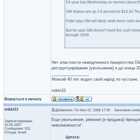
54-year low Wednesday on worries about th
GM shares are up 3.6 percent to $10.34 Thu
Patel says GM will likely seek more cash and 
But he says GM doesn't need the cash immedi
through 2009.
Нет опастности немедленного банкротства GM
реструктуирование (увольнения) и до конца 
_________________
Моисей 40 лет водил свой народ по пустыне, ч
mikki33
Вернуться к началу
mikki33
Добавлено: Пн Июл 07, 2008 17:30
Заголовок сооб
Еще увольнения, ревизия (и продажа) брендо
Зарегистрирован:
10.05.2007
невозможности"
Сообщения: 531
Откуда: Israel
Цитата: