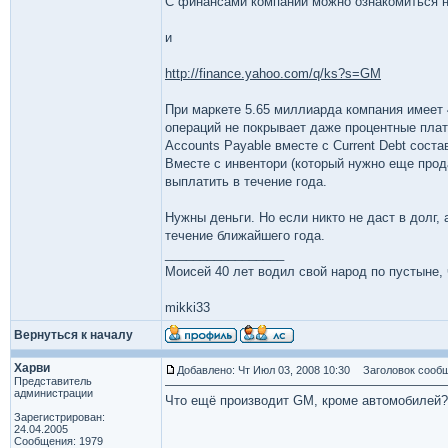
С финансами компании можно ознакомиться 
и
http://finance.yahoo.com/q/ks?s=GM
При маркете 5.65 миллиарда компания имеет 
операций не покрывает даже процентные плате
Accounts Payable вместе с Current Debt сост
Вместе с инвентори (который нужно еще прода
выплатить в течение года.
Нужны деньги. Но если никто не даст в долг, 
течение ближайшего года.
_________________
Моисей 40 лет водил свой народ по пустыне, ч
mikki33
Вернуться к началу
Харви
Добавлено: Чт Июл 03, 2008 10:30
Заголовок сообщ
Представитель
администрации
Что ещё производит GM, кроме автомобилей?
Зарегистрирован:
24.04.2005
Сообщения: 1979