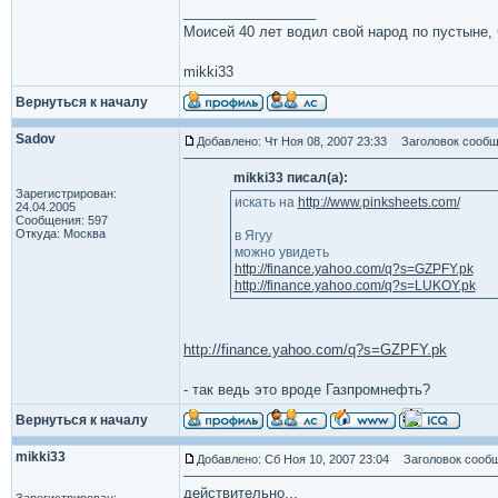
_________________
Моисей 40 лет водил свой народ по пустыне, ч
mikki33
Вернуться к началу
Sadov
Добавлено: Чт Ноя 08, 2007 23:33
Заголовок сообщ
mikki33 писал(а):
Зарегистрирован:
искать на
http://www.pinksheets.com/
24.04.2005
Сообщения: 597
Откуда: Москва
в Ягуу
можно увидеть
http://finance.yahoo.com/q?s=GZPFY.pk
http://finance.yahoo.com/q?s=LUKOY.pk
http://finance.yahoo.com/q?s=GZPFY.pk
- так ведь это вроде Газпромнефть?
Вернуться к началу
mikki33
Добавлено: Сб Ноя 10, 2007 23:04
Заголовок сообщ
действительно...