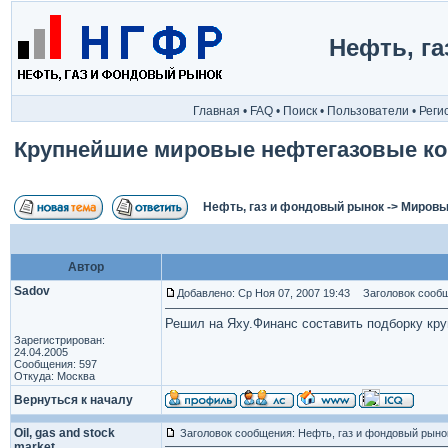
Нефть, г
Главная
•
FAQ
•
Поиск
•
Пользователи
•
Реги
Крупнейшие мировые нефтегазовые к
Нефть, газ и фондовый рынок
->
Мировы
Автор
Sadov
Добавлено: Ср Ноя 07, 2007 19:43
Заголовок сообщ
Решил на Яху.Финанс составить подборку кру
Зарегистрирован:
24.04.2005
Сообщения: 597
Откуда: Москва
Вернуться к началу
Oil, gas and stock
Заголовок сообщения: Нефть, газ и фондовый рыно
market