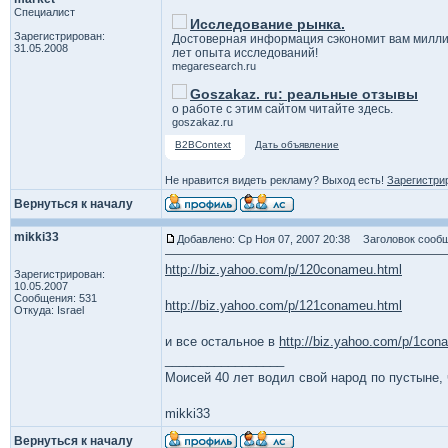
Специалист
Исследование рынка.
Зарегистрирован:
Достоверная информация сэкономит вам милли
31.05.2008
лет опыта исследований!
megaresearch.ru
Goszakaz. ru: реальные отзывы
о работе с этим сайтом читайте здесь.
goszakaz.ru
B2BContext
Дать объявление
Не нравится видеть рекламу? Выход есть!
Зарегистри
Вернуться к началу
mikki33
Добавлено: Ср Ноя 07, 2007 20:38
Заголовок сообщ
http://biz.yahoo.com/p/120conameu.html
Зарегистрирован:
10.05.2007
Сообщения: 531
http://biz.yahoo.com/p/121conameu.html
Откуда: Israel
и все остальное в
http://biz.yahoo.com/p/1con
_________________
Моисей 40 лет водил свой народ по пустыне, ч
mikki33
Вернуться к началу