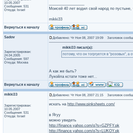
10.05.2007
_________________
Сообщения: 531
Моисей 40 лет водил свой народ по пустыне, ч
Откуда: Israel
mikki33
Вернуться к началу
Sadov
Добавлено: Чт Ноя 08, 2007 19:09
Заголовок сообщ
mikki33 писал(а):
Зарегистрирован:
потому, что он тогргуется в "розовых", а
24.04.2005
Сообщения: 597
Откуда: Москва
А как же быть?
Лукойла кстати тоже нет...
Вернуться к началу
mikki33
Добавлено: Чт Ноя 08, 2007 21:15
Заголовок сообщ
искать на
http://www.pinksheets.com/
Зарегистрирован:
10.05.2007
Сообщения: 531
в Ягуу
Откуда: Israel
можно увидеть
http://finance.yahoo.com/q?s=GZPFY.pk
http://finance.yahoo.com/q?s=LUKOY.pk