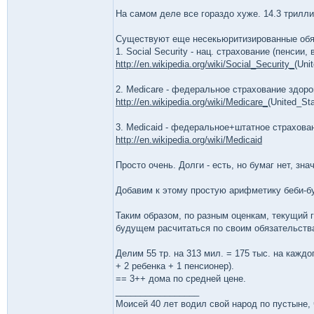
На самом деле все гораздо хуже. 14.3 трилли
Существуют еще несекьюритизированные обяз
1. Social Security - нац. страхование (пенсии,
http://en.wikipedia.org/wiki/Social_Security_
(Uni
2. Medicare - федеральное страхование здор
http://en.wikipedia.org/wiki/Medicare_
(United_Sta
3. Medicaid - федеральное+штатное страхова
http://en.wikipedia.org/wiki/Medicaid
Просто очень. Долги - есть, но бумаг нет, зна
Добавим к этому простую арифметику беби-бу
Таким образом, по разным оценкам, текущий г
будущем расчитаться по своим обязательств
Делим 55 тр. на 313 мил. = 175 тыс. на кажд
+ 2 ребенка + 1 пенсионер).
== 3++ дома по средней цене.
_________________
Моисей 40 лет водил свой народ по пустыне, ч