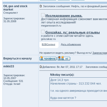
Oil, gas and stock
Заголовок сообщения: Нефть, газ и фондовый рыно
market
Специалист
Исследование рынка.
Зарегистрирован:
Достоверная информация сэкономит вам милли
31.05.2008
лет опыта исследований!
megaresearch.ru
Goszakaz. ru: реальные отзывы
о работе с этим сайтом читайте здесь.
goszakaz.ru
B2BContext
Дать объявление
Не нравится видеть рекламу? Выход есть!
Зарегистри
Вернуться к началу
mikki33
Добавлено: Вс Авг 07, 2011 17:17
Заголовок сообщ
Nikolay писал(а):
Зарегистрирован:
10.05.2007
Долг 14,3 трл.
Сообщения: 531
Начеление страны - 313 232 044 чел.
Откуда: Israel
т.е. на одного американца приходится в
Куда они катятся ?