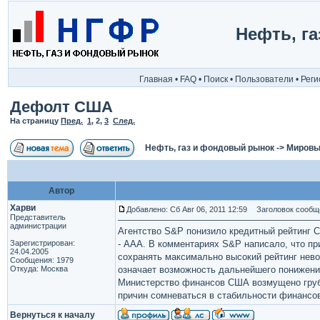
Нефть, г
Главная
•
FAQ
•
Поиск
•
Пользователи
•
Реги
Дефолт США
На страницу
Пред.
1
,
2
,
3
След.
Нефть, газ и фондовый рынок
->
Мировы
Автор
Харви
Добавлено: Сб Авг 06, 2011 12:59
Заголовок сообщ
Представитель
администрации
Агентство S&P понизило кредитный рейтинг 
Зарегистрирован:
- AAA. В комментариях S&P написало, что пр
24.04.2005
сохранять максимально высокий рейтинг невоз
Сообщения: 1979
Откуда: Москва
означает возможность дальнейшего понижени
Министерство финансов США возмущено груб
причин сомневаться в стабильности финансов
Вернуться к началу