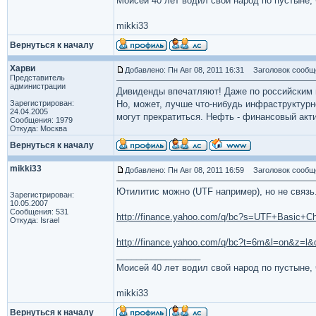
Моисей 40 лет водил свой народ по пустыне, ч
mikki33
Вернуться к началу
Харви
Добавлено: Пн Авг 08, 2011 16:31
Заголовок сообщ
Представитель
администрации
Дивиденды впечатляют! Даже по российским 
Зарегистрирован:
Но, может, лучше что-нибудь инфраструктурн
24.04.2005
могут прекратиться. Нефть - финансовый ак
Сообщения: 1979
Откуда: Москва
Вернуться к началу
mikki33
Добавлено: Пн Авг 08, 2011 16:59
Заголовок сообщ
Ютилитис можно (UTF например), но не связь
Зарегистрирован:
10.05.2007
Сообщения: 531
http://finance.yahoo.com/q/bc?s=UTF+Basic+C
Откуда: Israel
http://finance.yahoo.com/q/bc?t=6m&l=on&z=
_________________
Моисей 40 лет водил свой народ по пустыне, ч
mikki33
Вернуться к началу