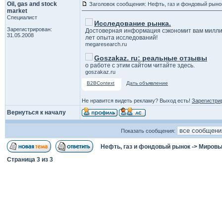
Oil, gas and stock
Заголовок сообщения: Нефть, газ и фондовый рыно
market
Специалист
Исследование рынка.
Зарегистрирован:
Достоверная информация сэкономит вам милли
31.05.2008
лет опыта исследований!
megaresearch.ru
Goszakaz. ru: реальные отзывы
о работе с этим сайтом читайте здесь.
goszakaz.ru
B2BContext
Дать объявление
Не нравится видеть рекламу? Выход есть!
Зарегистри
Вернуться к началу
Показать сообщения:
Нефть, газ и фондовый рынок
->
Мировы
Страница
3
из
3