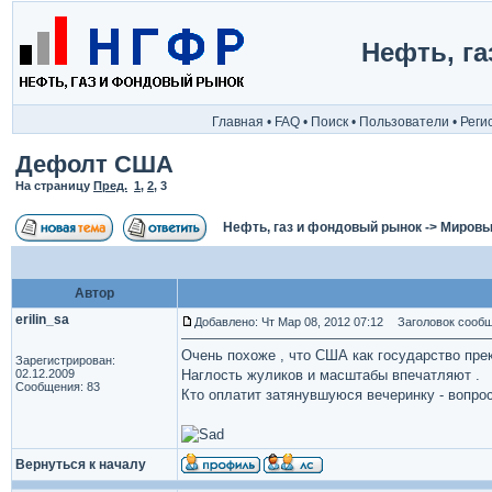
Нефть, г
Главная
•
FAQ
•
Поиск
•
Пользователи
•
Реги
Дефолт США
На страницу
Пред.
1
,
2
,
3
Нефть, газ и фондовый рынок
->
Мировы
Автор
erilin_sa
Добавлено: Чт Мар 08, 2012 07:12
Заголовок сообщ
Очень похоже , что США как государство прек
Зарегистрирован:
02.12.2009
Наглость жуликов и масштабы впечатляют .
Сообщения: 83
Кто оплатит затянувшуюся вечеринку - вопрос
Вернуться к началу