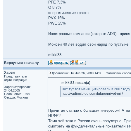
PFE 7.3%
O 8.7%
энергетические трасты
PVX 15%
PWE 25%
Иностранные компании (которые ADR) - принято
_________________
Моисей 40 лет водил свой народ по пустыне, ч
mikki33
Вернуться к началу
Харви
Добавлено: Пн Янв 26, 2009 14:05
Заголовок сообщ
Представитель
администрации
mikki33 писал(а):
Зарегистрирован:
Вот тут вот меня цитировали в 2007 году
24.04.2005
http://vadimsblog.com/future/privet-mir/
Сообщения: 1979
Откуда: Москва
Прочитал статью с большим интересом! А ты 
НГФР?
Тема хай-тека в России очень популярна. Пр
смотреть на фундаментальные показатели это