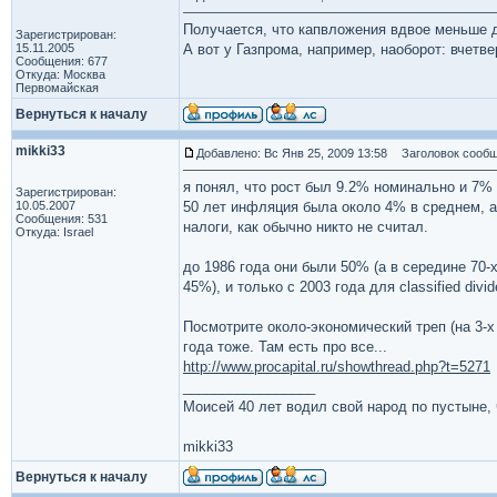
Получается, что капвложения вдвое меньше
Зарегистрирован:
15.11.2005
А вот у Газпрома, например, наоборот: вчет
Сообщения: 677
Откуда: Москва
Первомайская
Вернуться к началу
mikki33
Добавлено: Вс Янв 25, 2009 13:58
Заголовок сообщ
я понял, что рост был 9.2% номинально и 7%
Зарегистрирован:
10.05.2007
50 лет инфляция была около 4% в среднем, а 
Сообщения: 531
налоги, как обычно никто не считал.
Откуда: Israel
до 1986 года они были 50% (а в середине 70-х
45%), и только с 2003 года для classified divi
Посмотрите около-экономический треп (на 3-х
года тоже. Там есть про все...
http://www.procapital.ru/showthread.php?t=5271
_________________
Моисей 40 лет водил свой народ по пустыне, ч
mikki33
Вернуться к началу