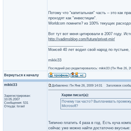
Потому что "капитальная" часть -- это как п
проходят как "инвестиции".
Worldcom помните? из 100% текущих расходов,
Вот тут вот меня цитировали в 2007 году. Ис
http://vadimsblog.com/future/privet-mir/
_________________
Моисей 40 лет водил свой народ по пустыне, ч
mikki33
Последний раз редактировалось: mikki33 (Пн Янв 26, 2
Вернуться к началу
mikki33
Добавлено: Пн Янв 26, 2009 14:01
Заголовок сообщ
Харви писал(а):
Зарегистрирован:
10.05.2007
Почему так часто? Выплачивать промеж
Сообщения: 531
Microsoft?
Откуда: Israel
Типично платить 4 раза в год. Есть куча ком
сейчас уже можно найти достаточно вкусные: