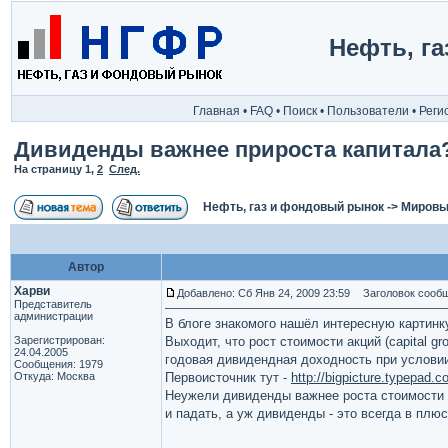
Нефть, г
Главная
•
FAQ
•
Поиск
•
Пользователи
•
Реги
Дивиденды важнее прироста капитала
На страницу
1
,
2
След.
Нефть, газ и фондовый рынок
->
Мировы
Автор
Харви
Добавлено: Сб Янв 24, 2009 23:59
Заголовок сообще
Представитель
администрации
В блоге знакомого нашёл интересную картин
Зарегистрирован:
Выходит, что рост стоимости акций (capital g
24.04.2005
годовая дивидендная доходность при услови
Сообщения: 1979
Откуда: Москва
Первоисточник тут -
http://bigpicture.typepa
Неужели дивиденды важнее роста стоимости ак
и падать, а уж дивиденды - это всегда в плюс