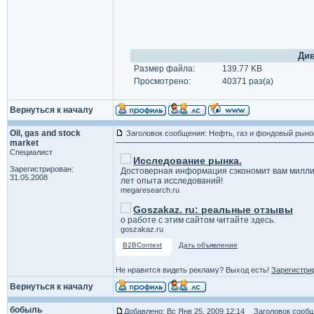
Див
Размер файла:
139.77 KB
Просмотрено:
40371 раз(а)
Вернуться к началу
Oil, gas and stock
Заголовок сообщения: Нефть, газ и фондовый рыно
market
Специалист
Исследование рынка.
Зарегистрирован:
Достоверная информация сэкономит вам милли
31.05.2008
лет опыта исследований!
megaresearch.ru
Goszakaz. ru: реальные отзывы
о работе с этим сайтом читайте здесь.
goszakaz.ru
B2BContext
Дать объявление
Не нравится видеть рекламу? Выход есть!
Зарегистри
Вернуться к началу
бобыль
Добавлено: Вс Янв 25, 2009 12:14
Заголовок сообщ