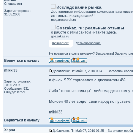
Специалист
Исследование рынка.
Зарегистрирован:
Достоверная информация сэкономит вам милли
31.05.2008
лет опыта исследований!
megaresearch.ru
Goszakaz. ru: реальные отзывы
о работе с этим сайтом читайте здесь.
goszakaz.ru
B2BContext
Дать объявление
Не нравится видеть рекламу? Выход есть!
Зарегистри
Вернуться к началу
mikki33
Добавлено: Пт Май 07, 2010 00:41
Заголовок сообщ
и фьюч SPX торговался с дискаунтом 4%...
Зарегистрирован:
10.05.2007
Сообщения: 531
Либо "толстые пальцы", либо марджин кол у 
Откуда: Israel
_________________
Моисей 40 лет водил свой народ по пустыне, ч
mikki33
Вернуться к началу
Харви
Добавлено: Пт Май 07, 2010 01:25
Заголовок сообщ