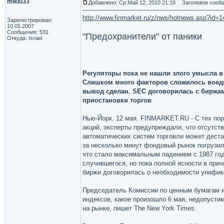
mikki33
Добавлено: Ср Май 12, 2010 21:18
Заголовок сообщ
http://www.finmarket.ru/z/nws/hotnews.asp?id
Зарегистрирован:
10.05.2007
Сообщения: 531
"Предохранители" от паники
Откуда: Israel
Регуляторы пока не нашли злого умысла 
Слишком много факторов сложилось воедин
вывод сделан. SEC договорилась с биржа
приостановки торгов
Нью-Йорк. 12 мая. FINMARKET.RU - С тех по
акций, эксперты предупреждали, что отсутст
автоматических систем торговли может деста
за несколько минут фондовый рынок погрузилс
что стало максимальным падением с 1987 го
случившегося, но пока полной ясности в при
биржи договорилась о необходимости унифика
Председатель Комиссии по ценным бумагам 
индексов, какое произошло 6 мая, недопусти
на рынке, пишет The New York Times.