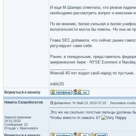
И еще М.Шапиро отметила, что резкое паден
необходимо рассмотреть вопрос о внесении 
По ее мнению, более сильная и более унифиц
волатильности могла бы помочь. Но она не 
Глава SEC добавила, что сейчас рынки само
регулируют сами себя.
Ранее, в понедельник, представитель федера
американских бирж - NYSE Euronext и Nasdaq
_________________
Моисей 40 лет водил свой народ по пустыне, ч
mikki33
Вернуться к началу
Никита Скоробогатов
Добавлено: Чт Май 13, 2010 07:19
Заголовок сообщ
Это же на сколько толстые пальцы должны б
Зарегистрирован:
Чтобы вместо m нажать b?
19.01.2010
Сообщения: 12
Откуда: г. Красноярск
Вернуться к началу