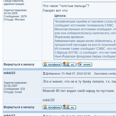
Представитель
администрации
Что такое "толстые пальцы"?
Зарегистрирован:
Говорят вот что:
24.04.2005
Цитата:
Сообщения: 1979
Откуда: Москва
Человеческая ошибка в торговле стала п
сообщают источники телеканала CNBC.
Многочисленные источники сообщают, что
или она собирался(лась) напечатать «m»
Йоркскому времени.
Американские акции резко обвалились, в 
процентной просадки на росте опасений 
Источники также сообщают CNBC, что по
Citigroup (NYSE: c) сообщает, что нет н
Нью-Йоркская фондовая биржа сообщает, 
Вернуться к началу
mikki33
Добавлено: Пт Май 07, 2010 02:50
Заголовок сообщ
Это и значит, что не в ту букву попали, т.к. 
Зарегистрирован:
10.05.2007
_________________
Сообщения: 531
Моисей 40 лет водил свой народ по пустыне, ч
Откуда: Israel
mikki33
Вернуться к началу
mikki33