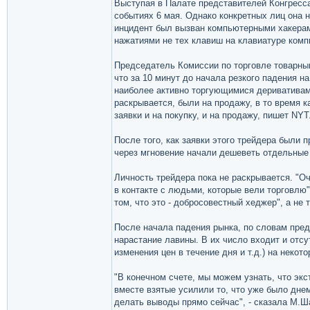
Выступая в Палате представителей Конгресс
событиях 6 мая. Однако конкретных лиц она 
инцидент был вызван компьютерными хакера
нажатиями не тех клавиш на клавиатуре комп
Председатель Комиссии по торговле товарны
что за 10 минут до начала резкого падения 
наиболее активно торгующимися деривативами
раскрывается, были на продажу, в то время к
заявки и на покупку, и на продажу, пишет NYT
После того, как заявки этого трейдера были 
через мгновение начали дешеветь отдельные 
Личность трейдера пока не раскрывается. "
в контакте с людьми, которые вели торговлю
том, что это - добросовестный хеджер", а не 
После начала падения рынка, по словам пред
нарастание лавины. В их число входит и отс
изменения цен в течение дня и т.д.) на неко
"В конечном счете, мы можем узнать, что эк
вместе взятые усилили то, что уже было дне
делать выводы прямо сейчас", - сказала М.Ш