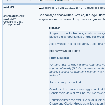
mikki33
Добавлено: Вс Май 16, 2010 15:40
Заголовок сообщ
Все гораздо прозаичнее. Это один в один по
Зарегистрирован:
10.05.2007
хеджирования позиций. Результат сходный. Т
Сообщения: 531
Откуда: Israel
Цитата:
A big exclusive for Reuters, which on Frida
placed a disproportionately large sell order
And it was not a high frequency trader or 
http://www.waddell.com/
From Reuters:
Waddell sold on May 6 a large order of e-mi
wiping out nearly $1 trillion in market capi
quickly focused on Waddell’s sale of 75,000
activity.”
And they emphasise that:
Gensler said there was no suggestion that the
Gensler said data shows that the trades app
Reuters sources the exclusive to an inter
Chase and Citadel Group as active traders 