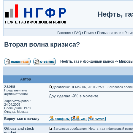
Нефть, г
Главная
•
FAQ
•
Поиск
•
Пользователи
•
Реги
Вторая волна кризиса?
Нефть, газ и фондовый рынок
->
Мировы
Автор
Харви
Добавлено: Чт Май 06, 2010 22:59
Заголовок сообще
Представитель
администрации
Доу сделал -9% в моменте.
Зарегистрирован:
24.04.2005
Сообщения: 1979
Откуда: Москва
Вернуться к началу
Oil, gas and stock
Заголовок сообщения: Нефть, газ и фондовый рыно
market