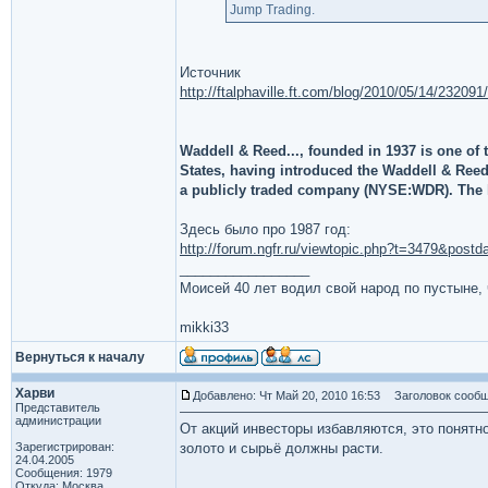
Jump Trading.
Источник
http://ftalphaville.ft.com/blog/2010/05/14/232091
Waddell & Reed..., founded in 1937 is one of
States, having introduced the Waddell & Reed
a publicly traded company (NYSE:WDR). The he
Здесь было про 1987 год:
http://forum.ngfr.ru/viewtopic.php?t=3479&pos
_________________
Моисей 40 лет водил свой народ по пустыне, ч
mikki33
Вернуться к началу
Харви
Добавлено: Чт Май 20, 2010 16:53
Заголовок сообщ
Представитель
администрации
От акций инвесторы избавляются, это понятн
Зарегистрирован:
золото и сырьё должны расти.
24.04.2005
Сообщения: 1979
Откуда: Москва