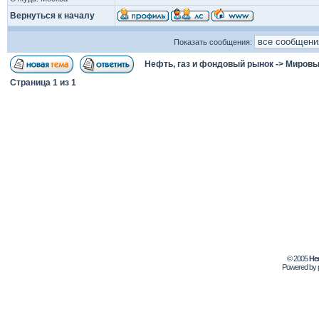
Вернуться к началу
Показать сообщения:
Нефть, газ и фондовый рынок
->
Мировы
Страница
1
из
1
© 2005
Не
Powered by