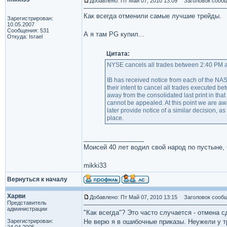
Добавлено: Пт Май 07, 2010 13:09
Заголовок сообщ
Как всегда отменили самые лучшие трейды.
Зарегистрирован:
10.05.2007
Сообщения: 531
А я там PG купил...
Откуда: Israel
Цитата:
NYSE cancels all trades between 2:40 PM and
IB has received notice from each of t
their intent to cancel all trades executed 
away from the consolidated last print in that 
cannot be appealed. At this point we are a
later provide notice of a similar decision, a
place.
_________________
Моисей 40 лет водил свой народ по пустыне, ч
mikki33
Вернуться к началу
Харви
Добавлено: Пт Май 07, 2010 13:15
Заголовок сообщ
Представитель
администрации
"Как всегда"? Это часто случается - отмена 
Зарегистрирован:
Не верю я в ошибочные приказы. Неужели у т