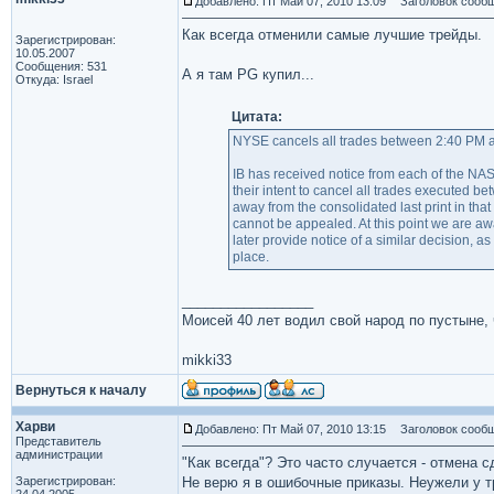
Добавлено: Пт Май 07, 2010 13:09
Заголовок сообщ
Как всегда отменили самые лучшие трейды.
Зарегистрирован:
10.05.2007
Сообщения: 531
А я там PG купил...
Откуда: Israel
Цитата:
NYSE cancels all trades between 2:40 PM and
IB has received notice from each of t
their intent to cancel all trades executed 
away from the consolidated last print in that 
cannot be appealed. At this point we are a
later provide notice of a similar decision, a
place.
_________________
Моисей 40 лет водил свой народ по пустыне, ч
mikki33
Вернуться к началу
Харви
Добавлено: Пт Май 07, 2010 13:15
Заголовок сообщ
Представитель
администрации
"Как всегда"? Это часто случается - отмена 
Зарегистрирован:
Не верю я в ошибочные приказы. Неужели у т