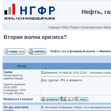
Нефть, г
Главная
•
FAQ
•
Поиск
•
Пользователи
•
Реги
Вторая волна кризиса?
Нефть, газ и фондовый рынок
->
Мировы
Автор
Харви
Добавлено: Чт Май 06, 2010 22:59
Заголовок сообще
Представитель
администрации
Доу сделал -9% в моменте.
Зарегистрирован:
24.04.2005
Сообщения: 1979
Откуда: Москва
Вернуться к началу
Oil, gas and stock
Заголовок сообщения: Нефть, газ и фондовый рыно
market