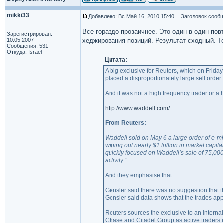
mikki33
Добавлено: Вс Май 16, 2010 15:40
Заголовок сообщ
Все гораздо прозаичнее. Это один в один по
Зарегистрирован:
10.05.2007
хеджирования позиций. Результат сходный. Т
Сообщения: 531
Откуда: Israel
Цитата:
A big exclusive for Reuters, which on Frida
placed a disproportionately large sell order
And it was not a high frequency trader or 
http://www.waddell.com/
From Reuters:
Waddell sold on May 6 a large order of e-mi
wiping out nearly $1 trillion in market capi
quickly focused on Waddell’s sale of 75,000
activity.”
And they emphasise that:
Gensler said there was no suggestion that the
Gensler said data shows that the trades app
Reuters sources the exclusive to an inter
Chase and Citadel Group as active traders 