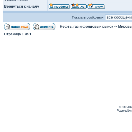
Вернуться к началу
Показать сообщения:
Нефть, газ и фондовый рынок
->
Мировы
Страница
1
из
1
© 2005
Не
Powered by