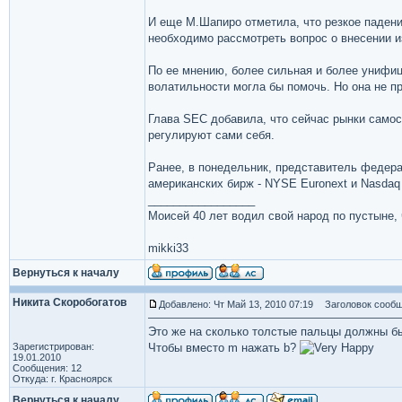
И еще М.Шапиро отметила, что резкое паден
необходимо рассмотреть вопрос о внесении 
По ее мнению, более сильная и более унифиц
волатильности могла бы помочь. Но она не 
Глава SEC добавила, что сейчас рынки само
регулируют сами себя.
Ранее, в понедельник, представитель федера
американских бирж - NYSE Euronext и Nasdaq
_________________
Моисей 40 лет водил свой народ по пустыне, ч
mikki33
Вернуться к началу
Никита Скоробогатов
Добавлено: Чт Май 13, 2010 07:19
Заголовок сообщ
Это же на сколько толстые пальцы должны б
Зарегистрирован:
Чтобы вместо m нажать b?
19.01.2010
Сообщения: 12
Откуда: г. Красноярск
Вернуться к началу