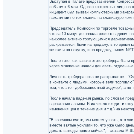
Выступая в Палате представителей Конгресс
событиях 6 мая. Однако конкретных лиц она 
инцидент был вызван компьютерными хакера
нажатиями не тех клавиш на клавиатуре комп
Председатель Комиссии по торговле товарны
что за 10 минут до начала резкого падения 
наиболее активно торгующимися деривативами
раскрывается, были на продажу, в то время к
заявки и на покупку, и на продажу, пишет NYT
После того, как заявки этого трейдера были 
через мгновение начали дешеветь отдельные 
Личность трейдера пока не раскрывается. "
в контакте с людьми, которые вели торговлю
том, что это - добросовестный хеджер", а не 
После начала падения рынка, по словам пред
нарастание лавины. В их число входит и отс
изменения цен в течение дня и т.д.) на неко
"В конечном счете, мы можем узнать, что эк
вместе взятые усилили то, что уже было дне
делать выводы прямо сейчас", - сказала М.Ш