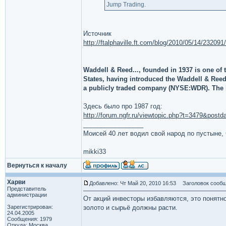
Jump Trading.
Источник
http://ftalphaville.ft.com/blog/2010/05/14/232091
Waddell & Reed..., founded in 1937 is one of
States, having introduced the Waddell & Reed
a publicly traded company (NYSE:WDR). The he
Здесь было про 1987 год:
http://forum.ngfr.ru/viewtopic.php?t=3479&pos
_________________
Моисей 40 лет водил свой народ по пустыне, ч
mikki33
Вернуться к началу
Харви
Добавлено: Чт Май 20, 2010 16:53
Заголовок сообщ
Представитель
администрации
От акций инвесторы избавляются, это понятн
Зарегистрирован:
золото и сырьё должны расти.
24.04.2005
Сообщения: 1979
Откуда: Москва