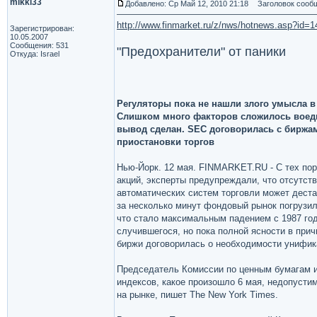
mikki33
Добавлено: Ср Май 12, 2010 21:18
Заголовок сообщ
http://www.finmarket.ru/z/nws/hotnews.asp?id
Зарегистрирован:
10.05.2007
Сообщения: 531
"Предохранители" от паники
Откуда: Israel
Регуляторы пока не нашли злого умысла 
Слишком много факторов сложилось воедин
вывод сделан. SEC договорилась с биржа
приостановки торгов
Нью-Йорк. 12 мая. FINMARKET.RU - С тех по
акций, эксперты предупреждали, что отсутст
автоматических систем торговли может деста
за несколько минут фондовый рынок погрузилс
что стало максимальным падением с 1987 го
случившегося, но пока полной ясности в при
биржи договорилась о необходимости унифика
Председатель Комиссии по ценным бумагам 
индексов, какое произошло 6 мая, недопусти
на рынке, пишет The New York Times.