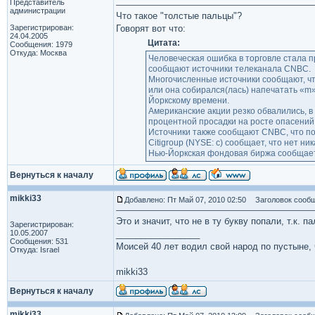
Представитель
администрации
Что такое "толстые пальцы"?
Зарегистрирован:
Говорят вот что:
24.04.2005
Цитата:
Сообщения: 1979
Откуда: Москва
Человеческая ошибка в торговле стала п
сообщают источники телеканала CNBC.
Многочисленные источники сообщают, что
или она собирался(лась) напечатать «m»
Йоркскому времени.
Американские акции резко обвалились, в 
процентной просадки на росте опасений 
Источники также сообщают CNBC, что по
Citigroup (NYSE: c) сообщает, что нет н
Нью-Йоркская фондовая биржа сообщает, 
Вернуться к началу
mikki33
Добавлено: Пт Май 07, 2010 02:50
Заголовок сообщ
Это и значит, что не в ту букву попали, т.к. 
Зарегистрирован:
10.05.2007
_________________
Сообщения: 531
Моисей 40 лет водил свой народ по пустыне, ч
Откуда: Israel
mikki33
Вернуться к началу
mikki33