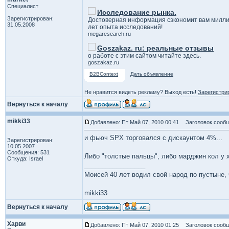
Специалист
Исследование рынка.
Зарегистрирован:
Достоверная информация сэкономит вам милли
31.05.2008
лет опыта исследований!
megaresearch.ru
Goszakaz. ru: реальные отзывы
о работе с этим сайтом читайте здесь.
goszakaz.ru
B2BContext
Дать объявление
Не нравится видеть рекламу? Выход есть!
Зарегистри
Вернуться к началу
mikki33
Добавлено: Пт Май 07, 2010 00:41
Заголовок сообщ
и фьюч SPX торговался с дискаунтом 4%...
Зарегистрирован:
10.05.2007
Сообщения: 531
Либо "толстые пальцы", либо марджин кол у 
Откуда: Israel
_________________
Моисей 40 лет водил свой народ по пустыне, ч
mikki33
Вернуться к началу
Харви
Добавлено: Пт Май 07, 2010 01:25
Заголовок сообщ